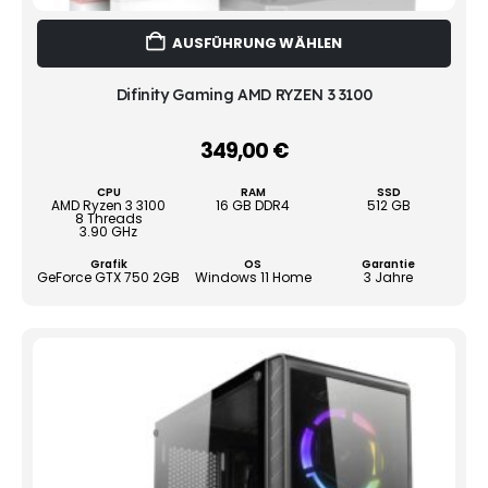
Dies
AUSFÜHRUNG WÄHLEN
Prod
weist
mehr
Difinity Gaming AMD RYZEN 3 3100
Vari
auf.
349,00
€
–
Die
Opti
CPU
RAM
SSD
könn
AMD Ryzen 3 3100
16 GB DDR4
512 GB
8 Threads
auf
3.90 GHz
der
Grafik
OS
Garantie
Produ
GeForce GTX 750 2GB
Windows 11 Home
3 Jahre
gewä
werd