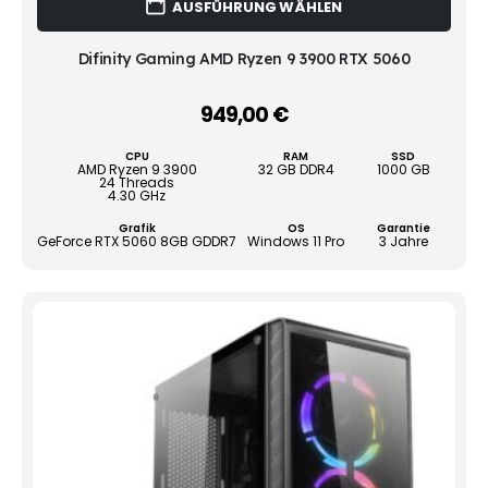
AUSFÜHRUNG WÄHLEN
Prod
weist
mehr
Difinity Gaming AMD Ryzen 9 3900 RTX 5060
Vari
auf.
949,00
€
–
Die
Opti
CPU
RAM
SSD
könn
AMD Ryzen 9 3900
32 GB DDR4
1000 GB
24 Threads
auf
4.30 GHz
der
Grafik
OS
Garantie
Produ
GeForce RTX 5060 8GB GDDR7
Windows 11 Pro
3 Jahre
gewä
werd