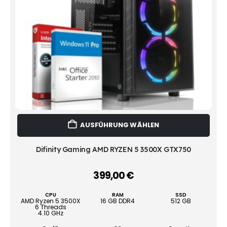
Dies
AUSFÜHRUNG WÄHLEN
Prod
weist
mehr
Difinity Gaming AMD RYZEN 5 3500X GTX750
Vari
auf.
399,00
€
–
Die
Opti
CPU
RAM
SSD
könn
AMD Ryzen 5 3500X
16 GB DDR4
512 GB
6 Threads
auf
4.10 GHz
der