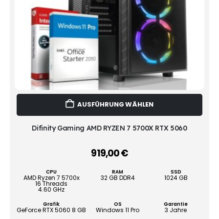
Dies
AUSFÜHRUNG WÄHLEN
Prod
weist
mehr
Difinity Gaming AMD RYZEN 7 5700X RTX 5060
Vari
auf.
919,00
€
–
Die
Opti
CPU
RAM
SSD
könn
AMD Ryzen 7 5700x
32 GB DDR4
1024 GB
16 Threads
auf
4.60 GHz
der
Grafik
OS
Garantie
Produ
GeForce RTX 5060 8 GB
Windows 11 Pro
3 Jahre
gewä