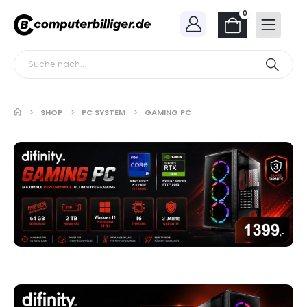
0
SHOP
PC SYSTEM
GAMING PC