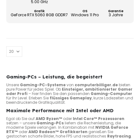
5.00 GHz
der
Grafik
OS
Garantie
Produ
GeForce RTX 5060 8GB GDDR7
Windows 11 Pro
3 Jahre
gewä
werd
Gaming-PCs – Leistung, die begeistert
Unsere
Gaming-PC-Systeme
von
computerbilliger.de
bieten
pure Power für jedes Spiel. Ob
Einsteiger, ambitionierter Gamer
oder Profi
– hier finden Sie den passenden
Gaming-Computer
für Ihr Level. Erleben Sie
flüssiges Gameplay
, kurze Ladezeiten und
beeindruckende Grafikqualität.
Maximale Performance mit Intel oder AMD
Egal ob Sie auf
AMD Ryzen™
oder
Intel Core™ Prozessoren
setzen – unsere
Gaming-PCs
liefern die Rechenleistung, die
moderne Spiele verlangen. In Kombination mit
NVIDIA GeForce
RTX™
oder
AMD Radeon™ Grafikkarten
genießen Sie
gestochen scharfe Bilder, hohe FPS und realistisches
Raytracing
.