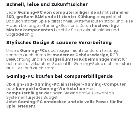
Schnell, leise und zukunftssicher
Jeder
Gaming-PC von computerbilliger.de
ist mit
schneller
SSD, großem RAM und effizienter Kühlung
ausgestattet.
Dadurch starten Spiele blitzschnell, Systeme laufen stabil und leise
– auch bei langen Gaming-Sessions. Durch
hochwertige
Markenkomponenten
bleibt Ihr Setup zukunftssicher und
upgradefähig.
Stylisches Design & saubere Verarbeitung
Unsere
Gaming-PCs
überzeugen nicht nur durch Leistung,
sondern auch durch ihr
modernes Gehäusedesign
, RGB-
Beleuchtung und ein
aufgeräumtes Kabelmanagement
für
optimale Luftzirkulation. So sieht Ihr Gaming-Setup nicht nur stark
aus – es läuft auch stark.
Gaming-PC kaufen bei computerbilliger.de
Ob
High-End-Gaming-PC
,
Einsteiger-Gaming-Computer
oder
kompakte Gaming-Workstation
– bei
computerbilliger.de
finden Sie eine große Auswahl an
Systemen für jedes Budget.
Jetzt Gaming-PC entdecken und die volle Power für Ihr
Spiel erleben!