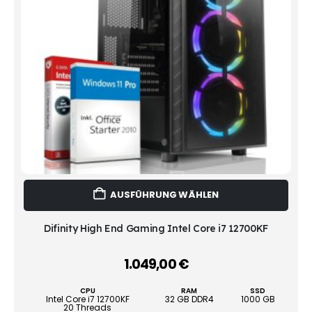
Dies
AUSFÜHRUNG WÄHLEN
Prod
weist
mehr
Difinity High End Gaming Intel Core i7 12700KF
Vari
auf.
1.049,00
€
–
Die
Opti
CPU
RAM
SSD
könn
Intel Core i7 12700KF
32 GB DDR4
1000 GB
20 Threads
auf