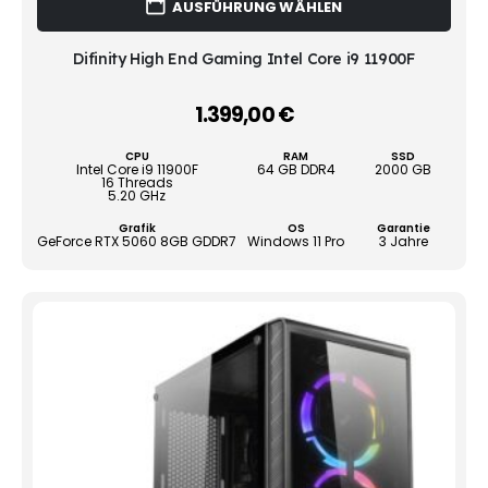
AUSFÜHRUNG WÄHLEN
Prod
weist
mehr
Difinity High End Gaming Intel Core i9 11900F
Vari
auf.
1.399,00
€
–
Die
Opti
CPU
RAM
SSD
könn
Intel Core i9 11900F
64 GB DDR4
2000 GB
16 Threads
auf
5.20 GHz
der
Grafik
OS
Garantie
Produ
GeForce RTX 5060 8GB GDDR7
Windows 11 Pro
3 Jahre
gewä
werd