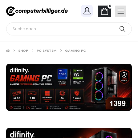
0
SHOP
PC SYSTEM
GAMING PC