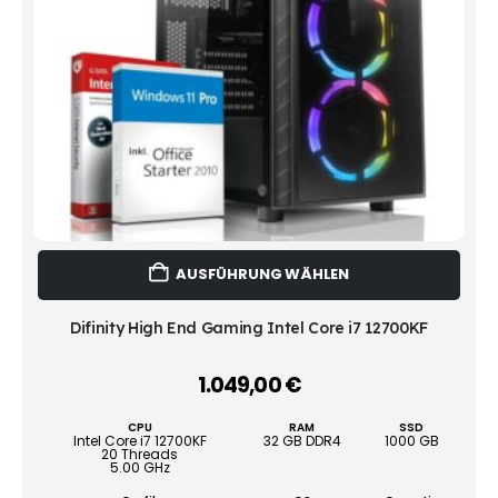
Dies
AUSFÜHRUNG WÄHLEN
Prod
weist
mehr
Difinity High End Gaming Intel Core i7 12700KF
Vari
auf.
1.049,00
€
–
Die
Opti
CPU
RAM
SSD
könn
Intel Core i7 12700KF
32 GB DDR4
1000 GB
20 Threads
auf
5.00 GHz
der