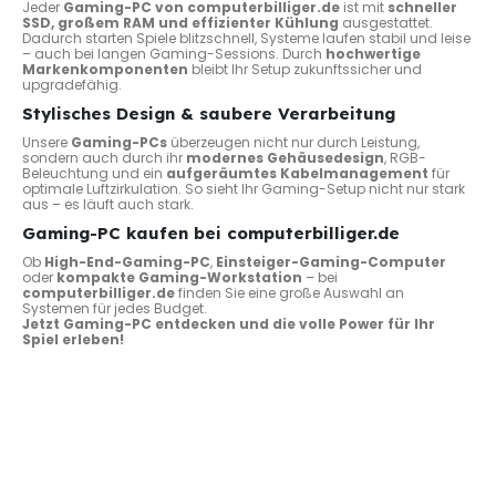
Jeder
Gaming-PC von computerbilliger.de
ist mit
schneller
SSD, großem RAM und effizienter Kühlung
ausgestattet.
Dadurch starten Spiele blitzschnell, Systeme laufen stabil und leise
– auch bei langen Gaming-Sessions. Durch
hochwertige
Markenkomponenten
bleibt Ihr Setup zukunftssicher und
upgradefähig.
Stylisches Design & saubere Verarbeitung
Unsere
Gaming-PCs
überzeugen nicht nur durch Leistung,
sondern auch durch ihr
modernes Gehäusedesign
, RGB-
Beleuchtung und ein
aufgeräumtes Kabelmanagement
für
optimale Luftzirkulation. So sieht Ihr Gaming-Setup nicht nur stark
aus – es läuft auch stark.
Gaming-PC kaufen bei computerbilliger.de
Ob
High-End-Gaming-PC
,
Einsteiger-Gaming-Computer
oder
kompakte Gaming-Workstation
– bei
computerbilliger.de
finden Sie eine große Auswahl an
Systemen für jedes Budget.
Jetzt Gaming-PC entdecken und die volle Power für Ihr
Spiel erleben!