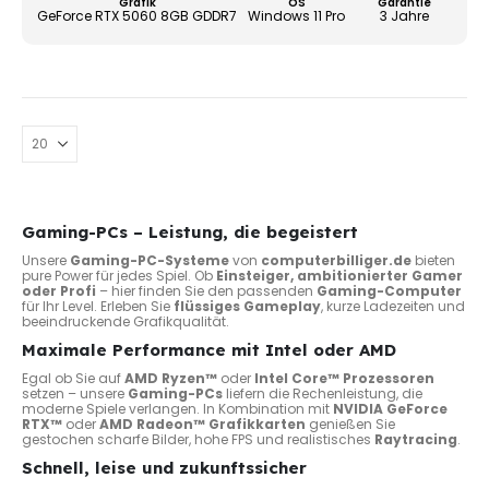
Grafik
OS
Garantie
Produ
GeForce RTX 5060 8GB GDDR7
Windows 11 Pro
3 Jahre
gewä
werd
Gaming-PCs – Leistung, die begeistert
Unsere
Gaming-PC-Systeme
von
computerbilliger.de
bieten
pure Power für jedes Spiel. Ob
Einsteiger, ambitionierter Gamer
oder Profi
– hier finden Sie den passenden
Gaming-Computer
für Ihr Level. Erleben Sie
flüssiges Gameplay
, kurze Ladezeiten und
beeindruckende Grafikqualität.
Maximale Performance mit Intel oder AMD
Egal ob Sie auf
AMD Ryzen™
oder
Intel Core™ Prozessoren
setzen – unsere
Gaming-PCs
liefern die Rechenleistung, die
moderne Spiele verlangen. In Kombination mit
NVIDIA GeForce
RTX™
oder
AMD Radeon™ Grafikkarten
genießen Sie
gestochen scharfe Bilder, hohe FPS und realistisches
Raytracing
.
Schnell, leise und zukunftssicher