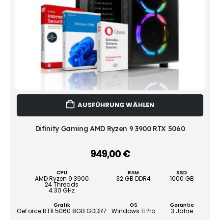
Dies
AUSFÜHRUNG WÄHLEN
Prod
weist
mehr
Difinity Gaming AMD Ryzen 9 3900 RTX 5060
Vari
auf.
949,00
€
–
Die
Opti
CPU
RAM
SSD
könn
AMD Ryzen 9 3900
32 GB DDR4
1000 GB
24 Threads
auf
4.30 GHz
der
Grafik
OS
Garantie
Produ
GeForce RTX 5060 8GB GDDR7
Windows 11 Pro
3 Jahre
gewä