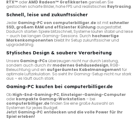
RTX™
oder
AMD Radeon™ Grafikkarten
genießen Sie
gestochen scharfe Bilder, hohe FPS und realistisches
Raytracing
.
Schnell, leise und zukunftssicher
Jeder
Gaming-PC von computerbilliger.de
ist mit
schneller
SSD, großem RAM und effizienter Kühlung
ausgestattet.
Dadurch starten Spiele blitzschnell, Systeme laufen stabil und leise
– auch bei langen Gaming-Sessions. Durch
hochwertige
Markenkomponenten
bleibt Ihr Setup zukunftssicher und
upgradefähig.
Stylisches Design & saubere Verarbeitung
Unsere
Gaming-PCs
überzeugen nicht nur durch Leistung,
sondern auch durch ihr
modernes Gehäusedesign
, RGB-
Beleuchtung und ein
aufgeräumtes Kabelmanagement
für
optimale Luftzirkulation. So sieht Ihr Gaming-Setup nicht nur stark
aus – es läuft auch stark.
Gaming-PC kaufen bei computerbilliger.de
Ob
High-End-Gaming-PC
,
Einsteiger-Gaming-Computer
oder
kompakte Gaming-Workstation
– bei
computerbilliger.de
finden Sie eine große Auswahl an
Systemen für jedes Budget.
Jetzt Gaming-PC entdecken und die volle Power für Ihr
Spiel erleben!