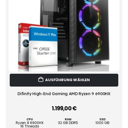
Dies
AUSFÜHRUNG WÄHLEN
Prod
weist
mehr
Difinity High-End Gaming AMD Ryzen 9 6900HX
Vari
auf.
1.199,00
€
–
Die
Opti
CPU
RAM
SSD
könn
Ryzen 9 6900HX
32 GB DDR5
1000 GB
16 Threads
auf