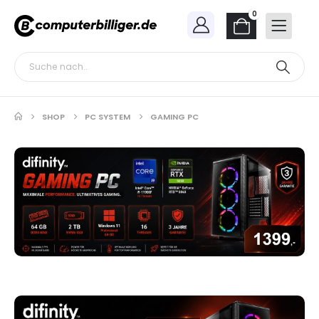
0
SHOP
PC SYSTEM
GAMING PC