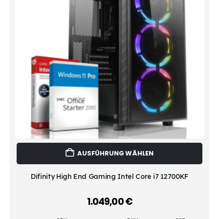
Dies
AUSFÜHRUNG WÄHLEN
Prod
weist
mehr
Difinity High End Gaming Intel Core i7 12700KF
Vari
auf.
1.049,00
€
–
Die
Opti