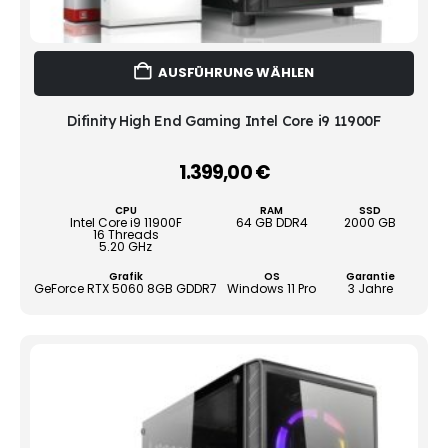
Dies
AUSFÜHRUNG WÄHLEN
Prod
weist
mehr
Difinity High End Gaming Intel Core i9 11900F
Vari
auf.
1.399,00
€
–
Die
Opti
CPU
RAM
SSD
könn
Intel Core i9 11900F
64 GB DDR4
2000 GB
16 Threads
auf
5.20 GHz
der
Grafik
OS
Garantie
Produ
GeForce RTX 5060 8GB GDDR7
Windows 11 Pro
3 Jahre
gewä
werd