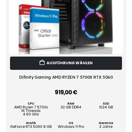
Dies
AUSFÜHRUNG WÄHLEN
Prod
weist
mehr
Difinity Gaming AMD RYZEN 7 5700X RTX 5060
Vari
auf.
919,00
€
–
Die
Opti
CPU
RAM
SSD
könn
AMD Ryzen 7 5700x
32 GB DDR4
1024 GB
16 Threads
auf
4.60 GHz
der
Grafik
OS
Garantie
Produ
GeForce RTX 5060 8 GB
Windows 11 Pro
3 Jahre
gewä