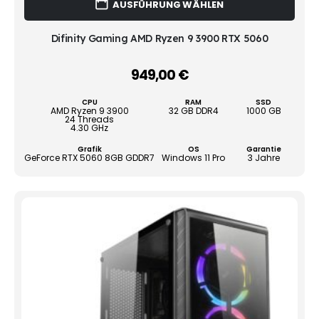
AUSFÜHRUNG WÄHLEN
Prod
weist
mehr
Difinity Gaming AMD Ryzen 9 3900 RTX 5060
Vari
auf.
949,00
€
–
Die
Opti
CPU
RAM
SSD
könn
AMD Ryzen 9 3900
32 GB DDR4
1000 GB
24 Threads
auf
4.30 GHz
der
Grafik
OS
Garantie
Produ
GeForce RTX 5060 8GB GDDR7
Windows 11 Pro
3 Jahre
gewä
werd