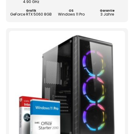
4.90 GHz
der
Grafik
OS
Garantie
Produ
GeForce RTX 5060 8GB
Windows 11 Pro
3 Jahre
gewä
werd