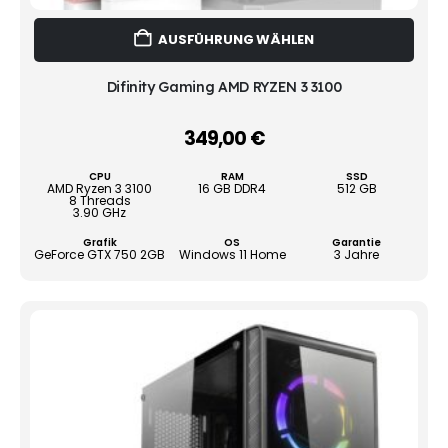
Dies
AUSFÜHRUNG WÄHLEN
Prod
weist
mehr
Difinity Gaming AMD RYZEN 3 3100
Vari
auf.
349,00
€
–
Die
Opti
CPU
RAM
SSD
könn
AMD Ryzen 3 3100
16 GB DDR4
512 GB
8 Threads
auf
3.90 GHz
der
Grafik
OS
Garantie
Produ
GeForce GTX 750 2GB
Windows 11 Home
3 Jahre
gewä
werd