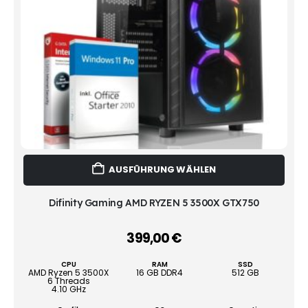
Dies
AUSFÜHRUNG WÄHLEN
Prod
weist
mehr
Difinity Gaming AMD RYZEN 5 3500X GTX750
Vari
auf.
399,00
€
–
Die
Opti
CPU
RAM
SSD
könn
AMD Ryzen 5 3500X
16 GB DDR4
512 GB
6 Threads
auf
4.10 GHz
der