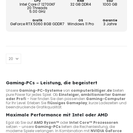
CPU
RAM
SSD
könn
Intel Core i7 12700KF
32 GB DDR4
1000 GB
20 Threads
auf
5.00 GHz
der
Grafik
OS
Garantie
Produ
GeForce RTX 5060 8GB GDDR7
Windows 11 Pro
3 Jahre
gewä
werd
Gaming-PCs – Leistung, die begeistert
Unsere
Gaming-PC-Systeme
von
computerbilliger.de
bieten
pure Power für jedes Spiel. Ob
Einsteiger, ambitionierter Gamer
oder Profi
– hier finden Sie den passenden
Gaming-Computer
für Ihr Level. Erleben Sie
flüssiges Gameplay
, kurze Ladezeiten und
beeindruckende Grafikqualität.
Maximale Performance mit Intel oder AMD
Egal ob Sie auf
AMD Ryzen™
oder
Intel Core™ Prozessoren
setzen – unsere
Gaming-PCs
liefern die Rechenleistung, die
moderne Spiele verlangen. In Kombination mit
NVIDIA GeForce