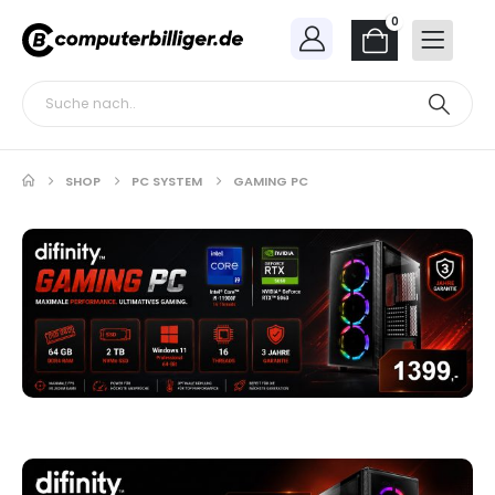
0
SHOP
PC SYSTEM
GAMING PC