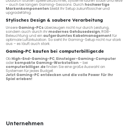
Dadurch starten Spiele blitzschnell, Systeme laufen stabil und leise
– auch bei langen Gaming-Sessions. Durch
hochwertige
Markenkomponenten
bleibt Ihr Setup zukunftssicher und
upgradefähig.
Stylisches Design & saubere Verarbeitung
Unsere
Gaming-PCs
überzeugen nicht nur durch Leistung,
sondern auch durch ihr
modernes Gehäusedesign
, RGB-
Beleuchtung und ein
aufgeräumtes Kabelmanagement
für
optimale Luftzirkulation. So sieht Ihr Gaming-Setup nicht nur stark
aus – es läuft auch stark.
Gaming-PC kaufen bei computerbilliger.de
Ob
High-End-Gaming-PC
,
Einsteiger-Gaming-Computer
oder
kompakte Gaming-Workstation
– bei
computerbilliger.de
finden Sie eine große Auswahl an
Systemen für jedes Budget.
Jetzt Gaming-PC entdecken und die volle Power für Ihr
Spiel erleben!
Unternehmen