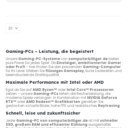
werd
Gaming-PCs – Leistung, die begeistert
Unsere
Gaming-PC-Systeme
von
computerbilliger.de
bieten
pure Power für jedes Spiel. Ob
Einsteiger, ambitionierter Gamer
oder Profi
– hier finden Sie den passenden
Gaming-Computer
für Ihr Level. Erleben Sie
flüssiges Gameplay
, kurze Ladezeiten und
beeindruckende Grafikqualität.
Maximale Performance mit Intel oder AMD
Egal ob Sie auf
AMD Ryzen™
oder
Intel Core™ Prozessoren
setzen – unsere
Gaming-PCs
liefern die Rechenleistung, die
moderne Spiele verlangen. In Kombination mit
NVIDIA GeForce
RTX™
oder
AMD Radeon™ Grafikkarten
genießen Sie
gestochen scharfe Bilder, hohe FPS und realistisches
Raytracing
.
Schnell, leise und zukunftssicher
Jeder
Gaming-PC von computerbilliger.de
ist mit
schneller
SSD, großem RAM und effizienter Kühlung
ausgestattet.