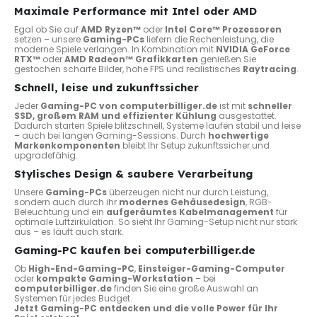
Maximale Performance mit Intel oder AMD
Egal ob Sie auf
AMD Ryzen™
oder
Intel Core™ Prozessoren
setzen – unsere
Gaming-PCs
liefern die Rechenleistung, die
moderne Spiele verlangen. In Kombination mit
NVIDIA GeForce
RTX™
oder
AMD Radeon™ Grafikkarten
genießen Sie
gestochen scharfe Bilder, hohe FPS und realistisches
Raytracing
.
Schnell, leise und zukunftssicher
Jeder
Gaming-PC von computerbilliger.de
ist mit
schneller
SSD, großem RAM und effizienter Kühlung
ausgestattet.
Dadurch starten Spiele blitzschnell, Systeme laufen stabil und leise
– auch bei langen Gaming-Sessions. Durch
hochwertige
Markenkomponenten
bleibt Ihr Setup zukunftssicher und
upgradefähig.
Stylisches Design & saubere Verarbeitung
Unsere
Gaming-PCs
überzeugen nicht nur durch Leistung,
sondern auch durch ihr
modernes Gehäusedesign
, RGB-
Beleuchtung und ein
aufgeräumtes Kabelmanagement
für
optimale Luftzirkulation. So sieht Ihr Gaming-Setup nicht nur stark
aus – es läuft auch stark.
Gaming-PC kaufen bei computerbilliger.de
Ob
High-End-Gaming-PC
,
Einsteiger-Gaming-Computer
oder
kompakte Gaming-Workstation
– bei
computerbilliger.de
finden Sie eine große Auswahl an
Systemen für jedes Budget.
Jetzt Gaming-PC entdecken und die volle Power für Ihr