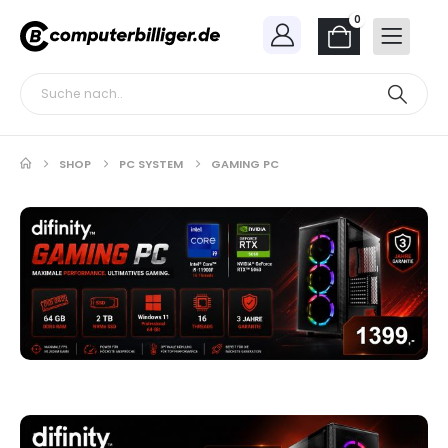
0
SHOP
PC SYSTEM
GAMING PC