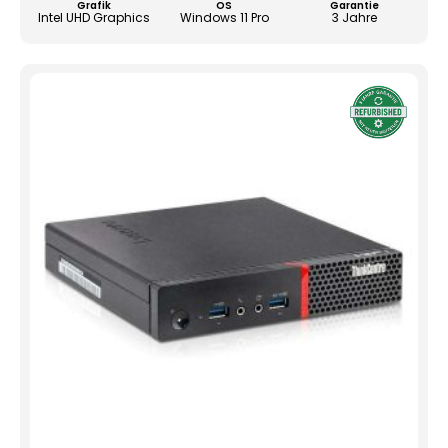
Grafik
OS
Garantie
Produ
Intel UHD Graphics
Windows 11 Pro
3 Jahre
gewä
werd