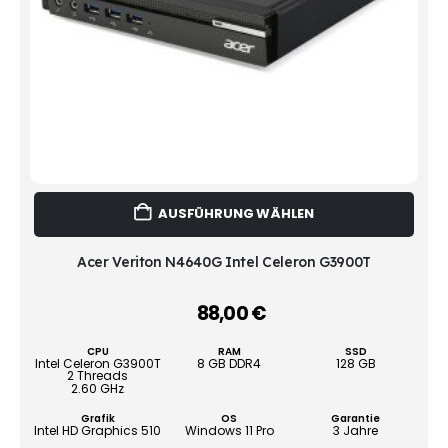
Dies
AUSFÜHRUNG WÄHLEN
Prod
weist
mehr
Acer Veriton N4640G Intel Celeron G3900T
Vari
auf.
88,00
€
Die
Opti
CPU
RAM
SSD
könn
Intel Celeron G3900T
8 GB DDR4
128 GB
2 Threads
auf
2.60 GHz
der
Grafik
OS
Garantie
Produ
Intel HD Graphics 510
Windows 11 Pro
3 Jahre
gewä