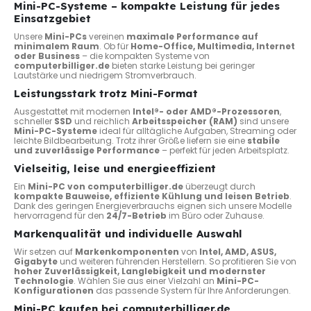
Mini-PC-Systeme – kompakte Leistung für jedes
Einsatzgebiet
Unsere
Mini-PCs
vereinen
maximale Performance auf
minimalem Raum
. Ob für
Home-Office, Multimedia, Internet
oder Business
– die kompakten Systeme von
computerbilliger.de
bieten starke Leistung bei geringer
Lautstärke und niedrigem Stromverbrauch.
Leistungsstark trotz Mini-Format
Ausgestattet mit modernen
Intel®- oder AMD®-Prozessoren
,
schneller
SSD
und reichlich
Arbeitsspeicher (RAM)
sind unsere
Mini-PC-Systeme
ideal für alltägliche Aufgaben, Streaming oder
leichte Bildbearbeitung. Trotz ihrer Größe liefern sie eine
stabile
und zuverlässige Performance
– perfekt für jeden Arbeitsplatz.
Vielseitig, leise und energieeffizient
Ein
Mini-PC von computerbilliger.de
überzeugt durch
kompakte Bauweise, effiziente Kühlung und leisen Betrieb
.
Dank des geringen Energieverbrauchs eignen sich unsere Modelle
hervorragend für den
24/7-Betrieb
im Büro oder Zuhause.
Markenqualität und individuelle Auswahl
Wir setzen auf
Markenkomponenten
von
Intel, AMD, ASUS,
Gigabyte
und weiteren führenden Herstellern. So profitieren Sie von
hoher Zuverlässigkeit, Langlebigkeit und modernster
Technologie
. Wählen Sie aus einer Vielzahl an
Mini-PC-
Konfigurationen
das passende System für Ihre Anforderungen.
Mini-PC kaufen bei computerbilliger.de