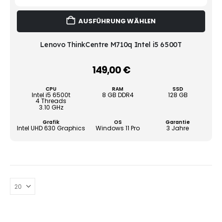
Dies
AUSFÜHRUNG WÄHLEN
Prod
weist
mehr
Lenovo ThinkCentre M710q Intel i5 6500T
Vari
auf.
149,00
€
–
Die
Opti
CPU
RAM
SSD
könn
Intel i5 6500t
8 GB DDR4
128 GB
4 Threads
auf
3.10 GHz
der
Grafik
OS
Garantie
Produ
Intel UHD 630 Graphics
Windows 11 Pro
3 Jahre
gewä
werd