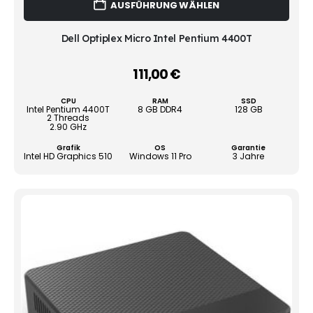
AUSFÜHRUNG WÄHLEN
Prod
weist
mehr
Dell Optiplex Micro Intel Pentium 4400T
Vari
auf.
111,00
€
–
Die
Opti
CPU
RAM
SSD
könn
Intel Pentium 4400T
8 GB DDR4
128 GB
2 Threads
auf
2.90 GHz
der
Grafik
OS
Garantie
Produ
Intel HD Graphics 510
Windows 11 Pro
3 Jahre
gewä
werd