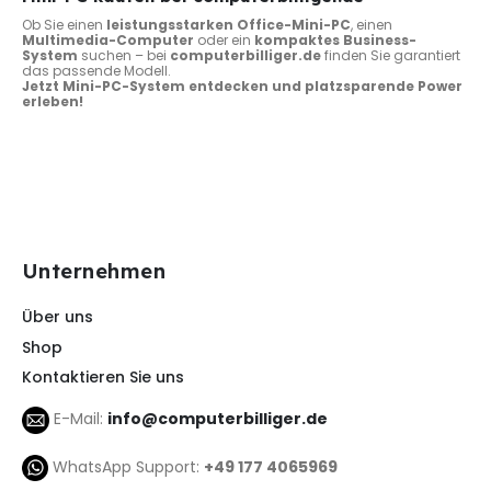
Ob Sie einen
leistungsstarken Office-Mini-PC
, einen
Multimedia-Computer
oder ein
kompaktes Business-
System
suchen – bei
computerbilliger.de
finden Sie garantiert
das passende Modell.
Jetzt Mini-PC-System entdecken und platzsparende Power
erleben!
Unternehmen
Über uns
Shop
Kontaktieren Sie uns
E-Mail:
info@computerbilliger.de
WhatsApp Support:
+49 177 4065969