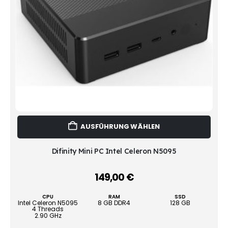
Dies
AUSFÜHRUNG WÄHLEN
Prod
weist
mehr
Difinity Mini PC Intel Celeron N5095
Vari
auf.
149,00
€
–
Die
Opti
CPU
RAM
SSD
könn
Intel Celeron N5095
8 GB DDR4
128 GB
4 Threads
auf
2.90 GHz
der