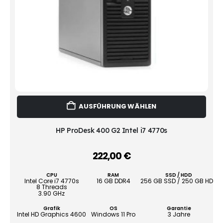
Dies
AUSFÜHRUNG WÄHLEN
Prod
weist
mehr
HP ProDesk 400 G2 Intel i7 4770s
Vari
auf.
222,00
€
–
Die
Opti
CPU
RAM
SSD / HDD
könn
Intel Core i7 4770s
16 GB DDR4
256 GB SSD / 250 GB HDD
8 Threads
auf
3.90 GHz
der
Grafik
OS
Garantie
Produ
Intel HD Graphics 4600
Windows 11 Pro
3 Jahre
gewä