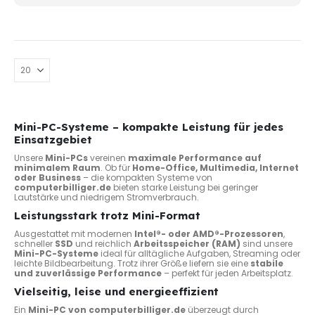
werd
Mini-PC-Systeme – kompakte Leistung für jedes
Einsatzgebiet
Unsere
Mini-PCs
vereinen
maximale Performance auf
minimalem Raum
. Ob für
Home-Office, Multimedia, Internet
oder Business
– die kompakten Systeme von
computerbilliger.de
bieten starke Leistung bei geringer
Lautstärke und niedrigem Stromverbrauch.
Leistungsstark trotz Mini-Format
Ausgestattet mit modernen
Intel®- oder AMD®-Prozessoren
,
schneller
SSD
und reichlich
Arbeitsspeicher (RAM)
sind unsere
Mini-PC-Systeme
ideal für alltägliche Aufgaben, Streaming oder
leichte Bildbearbeitung. Trotz ihrer Größe liefern sie eine
stabile
und zuverlässige Performance
– perfekt für jeden Arbeitsplatz.
Vielseitig, leise und energieeffizient
Ein
Mini-PC von computerbilliger.de
überzeugt durch