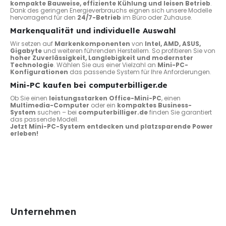
kompakte Bauweise, effiziente Kühlung und leisen Betrieb
.
Dank des geringen Energieverbrauchs eignen sich unsere Modelle
hervorragend für den
24/7-Betrieb
im Büro oder Zuhause.
Markenqualität und individuelle Auswahl
Wir setzen auf
Markenkomponenten
von
Intel, AMD, ASUS,
Gigabyte
und weiteren führenden Herstellern. So profitieren Sie von
hoher Zuverlässigkeit, Langlebigkeit und modernster
Technologie
. Wählen Sie aus einer Vielzahl an
Mini-PC-
Konfigurationen
das passende System für Ihre Anforderungen.
Mini-PC kaufen bei computerbilliger.de
Ob Sie einen
leistungsstarken Office-Mini-PC
, einen
Multimedia-Computer
oder ein
kompaktes Business-
System
suchen – bei
computerbilliger.de
finden Sie garantiert
das passende Modell.
Jetzt Mini-PC-System entdecken und platzsparende Power
erleben!
Unternehmen