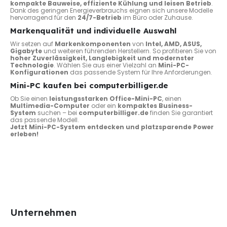
kompakte Bauweise, effiziente Kühlung und leisen Betrieb
.
Dank des geringen Energieverbrauchs eignen sich unsere Modelle
hervorragend für den
24/7-Betrieb
im Büro oder Zuhause.
Markenqualität und individuelle Auswahl
Wir setzen auf
Markenkomponenten
von
Intel, AMD, ASUS,
Gigabyte
und weiteren führenden Herstellern. So profitieren Sie von
hoher Zuverlässigkeit, Langlebigkeit und modernster
Technologie
. Wählen Sie aus einer Vielzahl an
Mini-PC-
Konfigurationen
das passende System für Ihre Anforderungen.
Mini-PC kaufen bei computerbilliger.de
Ob Sie einen
leistungsstarken Office-Mini-PC
, einen
Multimedia-Computer
oder ein
kompaktes Business-
System
suchen – bei
computerbilliger.de
finden Sie garantiert
das passende Modell.
Jetzt Mini-PC-System entdecken und platzsparende Power
erleben!
Unternehmen