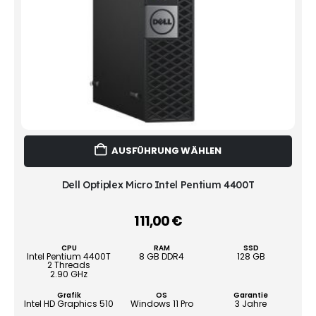
Dies
AUSFÜHRUNG WÄHLEN
Prod
weist
mehr
Dell Optiplex Micro Intel Pentium 4400T
Vari
auf.
111,00
€
–
Die
Opti
CPU
RAM
SSD
könn
Intel Pentium 4400T
8 GB DDR4
128 GB
2 Threads
auf
2.90 GHz
der
Grafik
OS
Garantie
Produ
Intel HD Graphics 510
Windows 11 Pro
3 Jahre
gewä