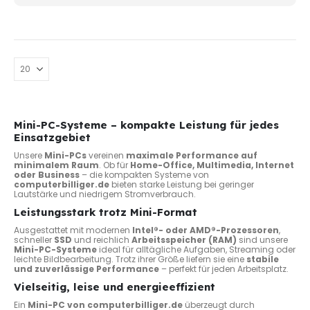
werd
Mini-PC-Systeme – kompakte Leistung für jedes
Einsatzgebiet
Unsere
Mini-PCs
vereinen
maximale Performance auf
minimalem Raum
. Ob für
Home-Office, Multimedia, Internet
oder Business
– die kompakten Systeme von
computerbilliger.de
bieten starke Leistung bei geringer
Lautstärke und niedrigem Stromverbrauch.
Leistungsstark trotz Mini-Format
Ausgestattet mit modernen
Intel®- oder AMD®-Prozessoren
,
schneller
SSD
und reichlich
Arbeitsspeicher (RAM)
sind unsere
Mini-PC-Systeme
ideal für alltägliche Aufgaben, Streaming oder
leichte Bildbearbeitung. Trotz ihrer Größe liefern sie eine
stabile
und zuverlässige Performance
– perfekt für jeden Arbeitsplatz.
Vielseitig, leise und energieeffizient
Ein
Mini-PC von computerbilliger.de
überzeugt durch