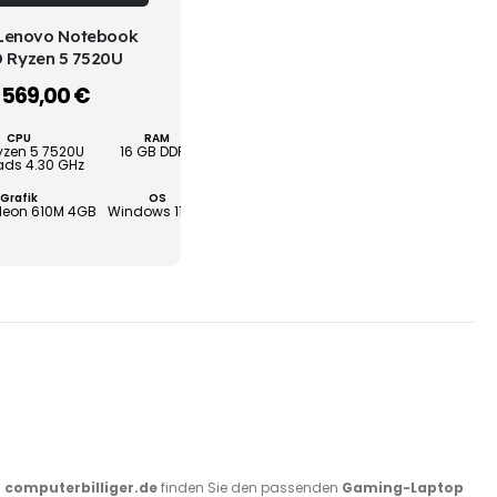
weist
WÄHLEN
 Lenovo Notebook
mehrere
 Ryzen 5 7520U
Varianten
569,00
€
–
auf.
Die
CPU
RAM
SSD
Optionen
yzen 5 7520U
16 GB DDR5
1000 GB
ads 4.30 GHz
können
ung
Grafik
OS
Gewährleistung
auf
eon 610M 4GB
Windows 11 Pro
2 Jahre
der
Produktseite
gewählt
werden
i
computerbilliger.de
finden Sie den passenden
Gaming-Laptop