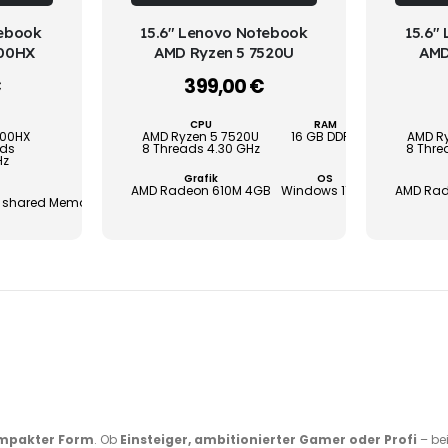
weist
weist
WÄHLEN
tebook
15.6" Lenovo Notebook
15.6"
mehrere
mehrere
900HX
AMD Ryzen 5 7520U
AMD
Varianten
Varianten
€
399,00
€
–
–
auf.
auf.
Die
Die
RAM
CPU
SSD
RAM
SSD
Optionen
Optionen
900HX
AMD Ryzen 5 7520U
16 GB DDR5
1024 GB
16 GB DDR5
256 GB
AMD R
ads
8 Threads 4.30 GHz
8 Thre
können
können
Hz
Grafik
OS
Gewährleist
auf
auf
AMD Radeon 610M 4GB
Windows 11 Pro
AMD Rad
2 Jahre
OS
Garantie
 shared Memory
Windows 11 Professional
3 Jahre
der
der
Produktseite
Produktseite
gewählt
gewählt
werden
werden
mpakter Form
. Ob
Einsteiger, ambitionierter Gamer oder Profi
– be