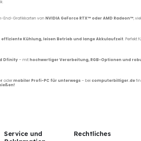
k.
gh-End-Grafikkarten von
NVIDIA GeForce RTX™ oder AMD Radeon™
, vie
h
effiziente Kühlung, leisen Betrieb und lange Akkulaufzeit
. Perfekt f
d Dfinity
– mit
hochwertiger Verarbeitung, RGB-Optionen und ro
er
oder
mobiler Profi-PC für unterwegs
– bei
computerbilliger.de
fi
nießen!
Service und
Rechtliches