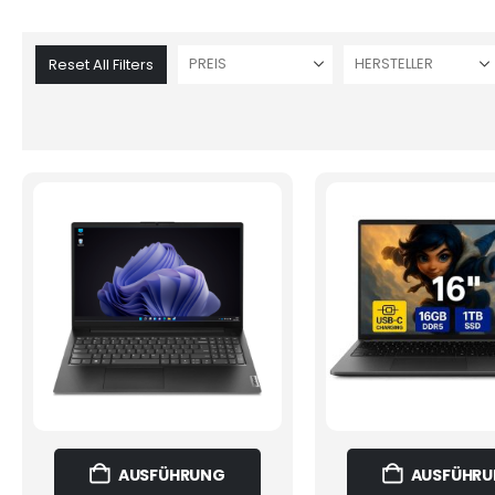
PREIS
HERSTELLER
Reset All Filters
Dieses
AUSFÜHRUNG
AUSFÜHR
Produkt