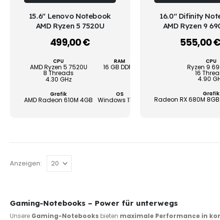
weist
WÄHLEN
WÄHLEN
15.6" Lenovo Notebook
16.0" Difinity No
mehrere
AMD Ryzen 5 7520U
AMD Ryzen 9 6
Varianten
499,00
€
555,00
–
auf.
Die
CPU
RAM
SSD
CPU
Optionen
AMD Ryzen 5 7520U
16 GB DDR5
512 GB
Ryzen 9 6
8 Threads
16 Thre
können
4.90 G
4.30 GHz
auf
Grafik
Grafik
OS
Gewährleistung
Radeon RX 680M 8GB
AMD Radeon 610M 4GB
Windows 11 Pro
2 Jahre
der
Produktseite
gewählt
werden
Anzeigen:
Gaming-Notebooks – Power für unterwegs
Unsere
Gaming-Notebooks
bieten
maximale Performance in ko