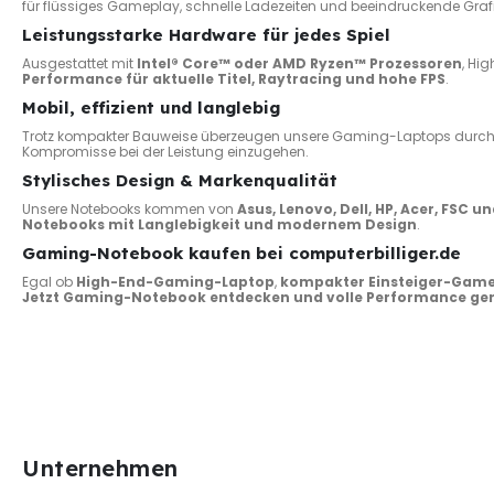
für flüssiges Gameplay, schnelle Ladezeiten und beeindruckende Grafi
Leistungsstarke Hardware für jedes Spiel
Ausgestattet mit
Intel® Core™ oder AMD Ryzen™ Prozessoren
, Hi
Performance für aktuelle Titel, Raytracing und hohe FPS
.
Mobil, effizient und langlebig
Trotz kompakter Bauweise überzeugen unsere Gaming-Laptops durc
Kompromisse bei der Leistung einzugehen.
Stylisches Design & Markenqualität
Unsere Notebooks kommen von
Asus, Lenovo, Dell, HP, Acer, FSC un
Notebooks mit Langlebigkeit und modernem Design
.
Gaming-Notebook kaufen bei computerbilliger.de
Egal ob
High-End-Gaming-Laptop
,
kompakter Einsteiger-Gam
Jetzt Gaming-Notebook entdecken und volle Performance ge
Unternehmen