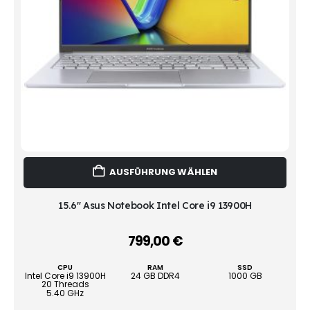
Dies
AUSFÜHRUNG WÄHLEN
Prod
weist
mehr
15.6" Asus Notebook Intel Core i9 13900H
Vari
auf.
799,00
€
–
Die
Opti
CPU
RAM
SSD
könn
Intel Core i9 13900H
24 GB DDR4
1000 GB
20 Threads
auf
5.40 GHz
der