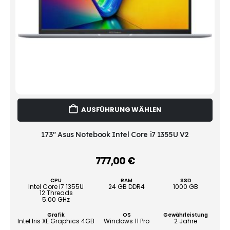
Dies
AUSFÜHRUNG WÄHLEN
Prod
weist
mehr
17.3" Asus Notebook Intel Core i7 1355U V2
Vari
auf.
777,00
€
–
Die
Opti
CPU
RAM
SSD
könn
Intel Core i7 1355U
24 GB DDR4
1000 GB
12 Threads
auf
5.00 GHz
der
Grafik
OS
Gewährleistung
Produ
Intel Iris XE Graphics 4GB
Windows 11 Pro
2 Jahre
gewä