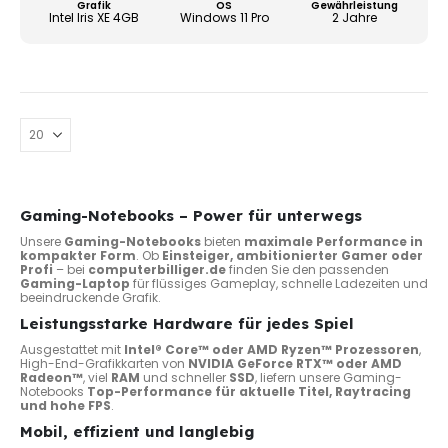
Grafik
OS
Gewährleistung
Produ
Intel Iris XE 4GB
Windows 11 Pro
2 Jahre
gewä
werd
Gaming-Notebooks – Power für unterwegs
Unsere
Gaming-Notebooks
bieten
maximale Performance in
kompakter Form
. Ob
Einsteiger, ambitionierter Gamer oder
Profi
– bei
computerbilliger.de
finden Sie den passenden
Gaming-Laptop
für flüssiges Gameplay, schnelle Ladezeiten und
beeindruckende Grafik.
Leistungsstarke Hardware für jedes Spiel
Ausgestattet mit
Intel® Core™ oder AMD Ryzen™ Prozessoren
,
High-End-Grafikkarten von
NVIDIA GeForce RTX™ oder AMD
Radeon™
, viel
RAM
und schneller
SSD
, liefern unsere Gaming-
Notebooks
Top-Performance für aktuelle Titel, Raytracing
und hohe FPS
.
Mobil, effizient und langlebig