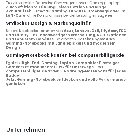
Trotz kompakter Bauweise überzeugen unsere Gaming-Laptops
durch
effiziente Kühlung, leisen Betrieb und lange
Akkulaufzeit
. Perfekt für
Gaming zuhause, unterwegs oder im
LAN-Café
, ohne Kompromisse bei der Leistung einzugehen.
Stylisches Design & Markenqualität
Unsere Notebooks kommen von
Asus, Lenovo, Dell, HP, Acer, FSC
und Dfinity
– mit
hochwertiger Verarbeitung, RGB-Optionen
und robustem Gehäuse
. So erhalten Sie
leistungsstarke
Gaming-Notebooks mit Langlebigkeit und modernem
Design
.
Gaming-Notebook kaufen bei computerbilliger.de
Egal ob
High-End-Gaming-Laptop
,
kompakter Einsteiger-
Gamer
oder
mobiler Profi-PC für unterwegs
– bei
computerbilliger.de
finden Sie
Gaming-Notebooks für jedes
Budget
.
Jetzt Gaming-Notebook entdecken und volle Performance
genießen!
Unternehmen