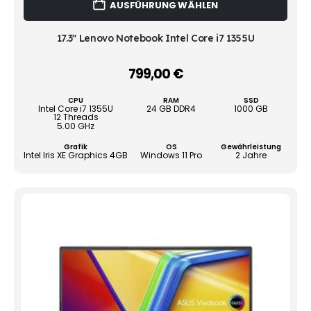
AUSFÜHRUNG WÄHLEN
Prod
weist
mehr
17.3" Lenovo Notebook Intel Core i7 1355U
Vari
auf.
799,00
€
–
Die
Opti
CPU
RAM
SSD
könn
Intel Core i7 1355U
24 GB DDR4
1000 GB
12 Threads
auf
5.00 GHz
der
Grafik
OS
Gewährleistung
Produ
Intel Iris XE Graphics 4GB
Windows 11 Pro
2 Jahre
gewä
werd