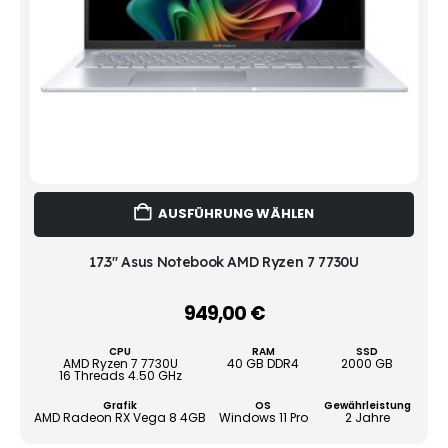
Dies
AUSFÜHRUNG WÄHLEN
Prod
weist
mehr
17.3" Asus Notebook AMD Ryzen 7 7730U
Vari
auf.
949,00
€
–
Die
Opti
CPU
RAM
SSD
könn
AMD Ryzen 7 7730U
40 GB DDR4
2000 GB
16 Threads 4.50 GHz
auf
der
Grafik
OS
Gewährleistung
AMD Radeon RX Vega 8 4GB
Windows 11 Pro
2 Jahre
Produ
gewä