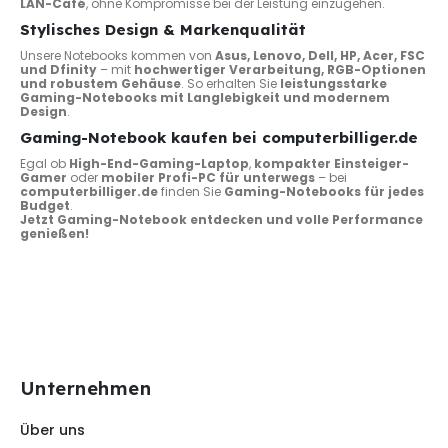
LAN-Café
, ohne Kompromisse bei der Leistung einzugehen.
Stylisches Design & Markenqualität
Unsere Notebooks kommen von
Asus, Lenovo, Dell, HP, Acer, FSC
und Dfinity
– mit
hochwertiger Verarbeitung, RGB-Optionen
und robustem Gehäuse
. So erhalten Sie
leistungsstarke
Gaming-Notebooks mit Langlebigkeit und modernem
Design
.
Gaming-Notebook kaufen bei computerbilliger.de
Egal ob
High-End-Gaming-Laptop
,
kompakter Einsteiger-
Gamer
oder
mobiler Profi-PC für unterwegs
– bei
computerbilliger.de
finden Sie
Gaming-Notebooks für jedes
Budget
.
Jetzt Gaming-Notebook entdecken und volle Performance
genießen!
Unternehmen
Über uns