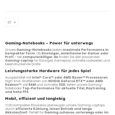
werd
Gaming-Notebooks – Power für unterwegs
Unsere
Gaming-Notebooks
bieten
maximale Performance in
kompakter Form
. Ob
Einsteiger, ambitionierter Gamer oder
Profi
– bei
computerbilliger.de
finden Sie den passenden
Gaming-Laptop
für flüssiges Gameplay, schnelle Ladezeiten und
beeindruckende Grafik.
Leistungsstarke Hardware für jedes Spiel
Ausgestattet mit
Intel® Core™ oder AMD Ryzen™ Prozessoren
,
High-End-Grafikkarten von
NVIDIA GeForce RTX™ oder AMD
Radeon™
, viel
RAM
und schneller
SSD
, liefern unsere Gaming-
Notebooks
Top-Performance für aktuelle Titel, Raytracing
und hohe FPS
.
Mobil, effizient und langlebig
Trotz kompakter Bauweise überzeugen unsere Gaming-Laptops
durch
effiziente Kühlung, leisen Betrieb und lange
Akkulaufzeit
. Perfekt für
Gaming zuhause, unterwegs oder im