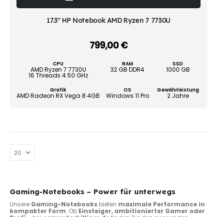
Prod
weist
mehr
17.3" HP Notebook AMD Ryzen 7 7730U
Vari
auf.
799,00
€
–
Die
Opti
CPU
RAM
SSD
könn
AMD Ryzen 7 7730U
32 GB DDR4
1000 GB
16 Threads 4.50 GHz
auf
der
Grafik
OS
Gewährleistung
AMD Radeon RX Vega 8 4GB
Windows 11 Pro
2 Jahre
Produ
gewä
werd
Gaming-Notebooks – Power für unterwegs
Unsere
Gaming-Notebooks
bieten
maximale Performance in
kompakter Form
. Ob
Einsteiger, ambitionierter Gamer oder