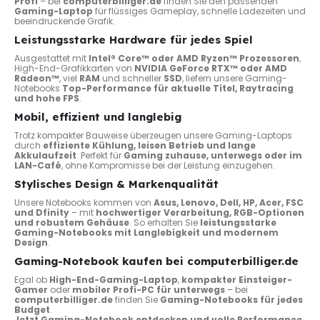
Profi
– bei
computerbilliger.de
finden Sie den passenden
Gaming-Laptop
für flüssiges Gameplay, schnelle Ladezeiten und
beeindruckende Grafik.
Leistungsstarke Hardware für jedes Spiel
Ausgestattet mit
Intel® Core™ oder AMD Ryzen™ Prozessoren
,
High-End-Grafikkarten von
NVIDIA GeForce RTX™ oder AMD
Radeon™
, viel
RAM
und schneller
SSD
, liefern unsere Gaming-
Notebooks
Top-Performance für aktuelle Titel, Raytracing
und hohe FPS
.
Mobil, effizient und langlebig
Trotz kompakter Bauweise überzeugen unsere Gaming-Laptops
durch
effiziente Kühlung, leisen Betrieb und lange
Akkulaufzeit
. Perfekt für
Gaming zuhause, unterwegs oder im
LAN-Café
, ohne Kompromisse bei der Leistung einzugehen.
Stylisches Design & Markenqualität
Unsere Notebooks kommen von
Asus, Lenovo, Dell, HP, Acer, FSC
und Dfinity
– mit
hochwertiger Verarbeitung, RGB-Optionen
und robustem Gehäuse
. So erhalten Sie
leistungsstarke
Gaming-Notebooks mit Langlebigkeit und modernem
Design
.
Gaming-Notebook kaufen bei computerbilliger.de
Egal ob
High-End-Gaming-Laptop
,
kompakter Einsteiger-
Gamer
oder
mobiler Profi-PC für unterwegs
– bei
computerbilliger.de
finden Sie
Gaming-Notebooks für jedes
Budget
.
Jetzt Gaming-Notebook entdecken und volle Performance