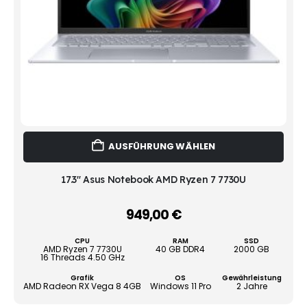
Dies
AUSFÜHRUNG WÄHLEN
Prod
weist
mehr
17.3" Asus Notebook AMD Ryzen 7 7730U
Vari
auf.
949,00
€
–
Die
Opti
CPU
RAM
SSD
könn
AMD Ryzen 7 7730U
40 GB DDR4
2000 GB
16 Threads 4.50 GHz
auf
der
Grafik
OS
Gewährleistung
AMD Radeon RX Vega 8 4GB
Windows 11 Pro
2 Jahre
Produ
gewä