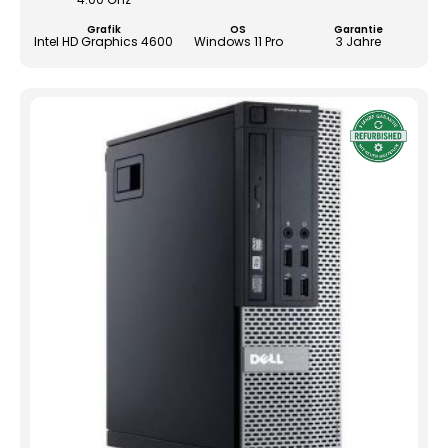
der
Grafik
OS
Garantie
Produ
Intel HD Graphics 4600
Windows 11 Pro
3 Jahre
gewä
werd