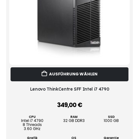
Dies
AUSFÜHRUNG WÄHLEN
Prod
weist
mehr
Lenovo ThinkCentre SFF Intel i7 4790
Vari
auf.
349,00
€
–
Die
Opti
CPU
RAM
SSD
könn
Intel i7 4790
32 GB DDR3
1000 GB
8 Threads
auf
3.60 GHz
der
Produ
Grafik
OS
Garantie