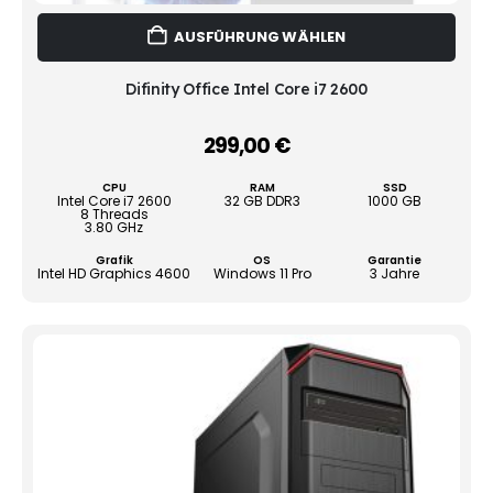
Dies
AUSFÜHRUNG WÄHLEN
Prod
weist
mehr
Difinity Office Intel Core i7 2600
Vari
auf.
299,00
€
–
Die
Opti
CPU
RAM
SSD
könn
Intel Core i7 2600
32 GB DDR3
1000 GB
8 Threads
auf
3.80 GHz
der
Grafik
OS
Garantie
Produ
Intel HD Graphics 4600
Windows 11 Pro
3 Jahre
gewä
werd