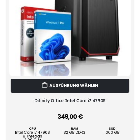
Dies
AUSFÜHRUNG WÄHLEN
Prod
weist
mehr
Difinity Office Intel Core i7 4790S
Vari
auf.
349,00
€
–
Die
Opti
CPU
RAM
SSD
könn
Intel Core i7 4790S
32 GB DDR3
1000 GB
8 Threads
auf
4.00 GHz