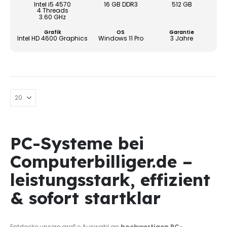
könn
Intel i5 4570
16 GB DDR3
512 GB
4 Threads
auf
3.60 GHz
der
Grafik
OS
Garantie
Produ
Intel HD 4600 Graphics
Windows 11 Pro
3 Jahre
gewä
werd
PC-Systeme bei
Computerbilliger.de –
leistungsstark, effizient
& sofort startklar
Entdecke unsere große Auswahl an
hochwertigen PC-