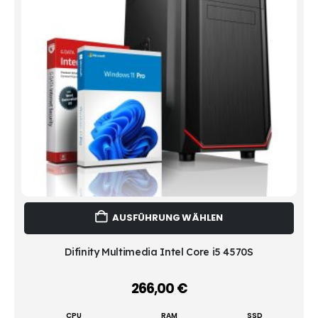
Dies
AUSFÜHRUNG WÄHLEN
Prod
weist
mehr
Difinity Multimedia Intel Core i5 4570S
Vari
auf.
266,00
€
–
Die
Opti
CPU
RAM
SSD