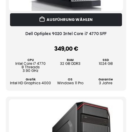
Dies
AUSFÜHRUNG WÄHLEN
Prod
weist
mehr
Dell Optiplex 9020 Intel Core i7 4770 SFF
Vari
auf.
349,00
€
–
Die
Opti
CPU
RAM
SSD
könn
Intel Core i7 4770
32 GB DDR3
1024 GB
8 Threads
auf
3.90 GHz
der
Grafik
OS
Garantie
Produ
Intel HD Graphics 4000
Windows 11 Pro
3 Jahre
gewä
werd