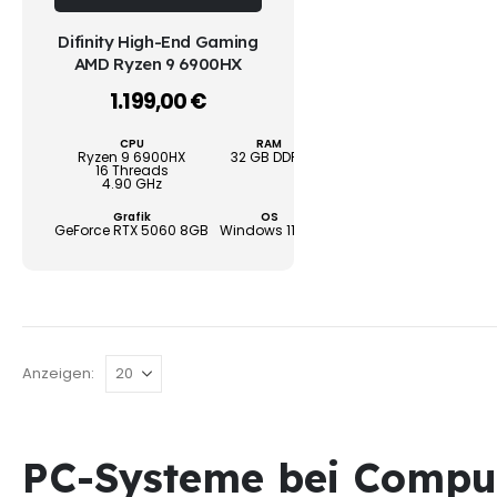
weist
WÄHLEN
Difinity High-End Gaming
mehrere
AMD Ryzen 9 6900HX
Varianten
1.199,00
€
–
auf.
Die
CPU
RAM
SSD
Optionen
Ryzen 9 6900HX
32 GB DDR5
1000 GB
16 Threads
können
4.90 GHz
auf
Grafik
OS
Garantie
GeForce RTX 5060 8GB
Windows 11 Pro
3 Jahre
der
Produktseite
gewählt
werden
Anzeigen:
PC-Systeme bei Computer