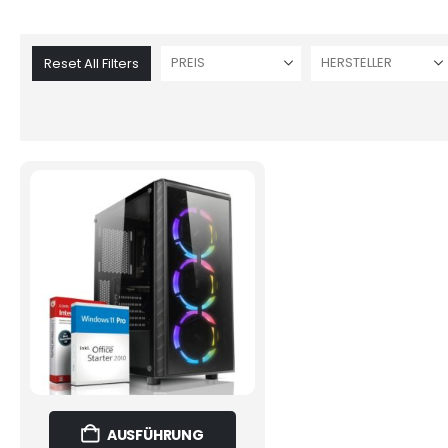
PREIS
HERSTELLER
Reset All Filters
Dieses
AUSFÜHRUNG
Produkt