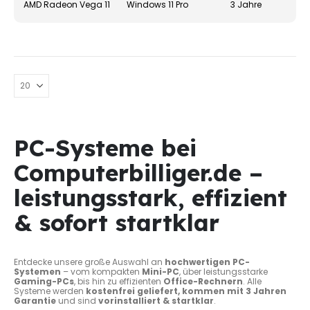
AMD Radeon Vega 11
Windows 11 Pro
3 Jahre
gewä
werd
PC-Systeme bei
Computerbilliger.de –
leistungsstark, effizient
& sofort startklar
Entdecke unsere große Auswahl an
hochwertigen PC-
Systemen
– vom kompakten
Mini-PC
, über leistungsstarke
Gaming-PCs
, bis hin zu effizienten
Office-Rechnern
. Alle
Systeme werden
kostenfrei geliefert, kommen mit 3 Jahren
Garantie
und sind
vorinstalliert & startklar
.