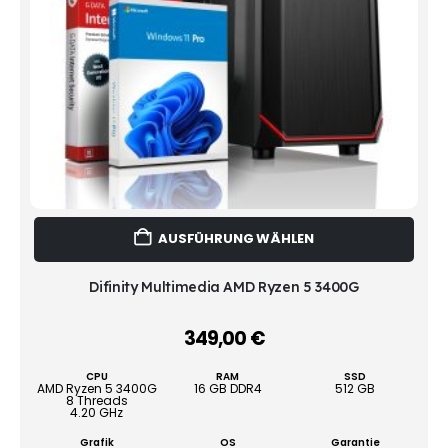
Dies
AUSFÜHRUNG WÄHLEN
Prod
weist
mehr
Difinity Multimedia AMD Ryzen 5 3400G
Vari
auf.
349,00
€
–
Die
Opti
CPU
RAM
SSD
könn
AMD Ryzen 5 3400G
16 GB DDR4
512 GB
8 Threads
auf
4.20 GHz
der
Grafik
OS
Garantie
Produ