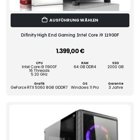
Dies
AUSFÜHRUNG WÄHLEN
Prod
weist
mehr
Difinity High End Gaming Intel Core i9 11900F
Vari
auf.
1.399,00
€
–
Die
Opti
CPU
RAM
SSD
könn
Intel Core i9 11900F
64 GB DDR4
2000 GB
16 Threads
auf
5.20 GHz
der
Grafik
OS
Garantie
Produ
GeForce RTX 5060 8GB GDDR7
Windows 11 Pro
3 Jahre
gewä
werd