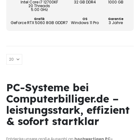
könn
Intel Core i7 12700KF
32 GB DDR4
1000 GB
20 Threads
auf
5.00 GHz
der
Grafik
OS
Garantie
Produ
GeForce RTX 5060 8GB GDDR7
Windows 11 Pro
3 Jahre
gewä
werd
PC-Systeme bei
Computerbilliger.de –
leistungsstark, effizient
& sofort startklar
Entdecke unsere große Auswahl an
hochwertigen PC-