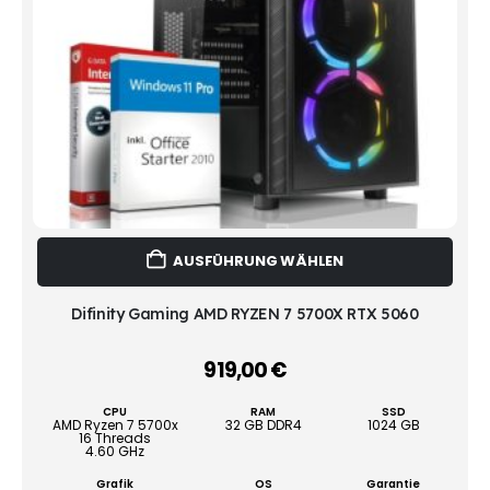
Dies
AUSFÜHRUNG WÄHLEN
Prod
weist
mehr
Difinity Gaming AMD RYZEN 7 5700X RTX 5060
Vari
auf.
919,00
€
–
Die
Opti
CPU
RAM
SSD
könn
AMD Ryzen 7 5700x
32 GB DDR4
1024 GB
16 Threads
auf
4.60 GHz
der
Grafik
OS
Garantie
Produ