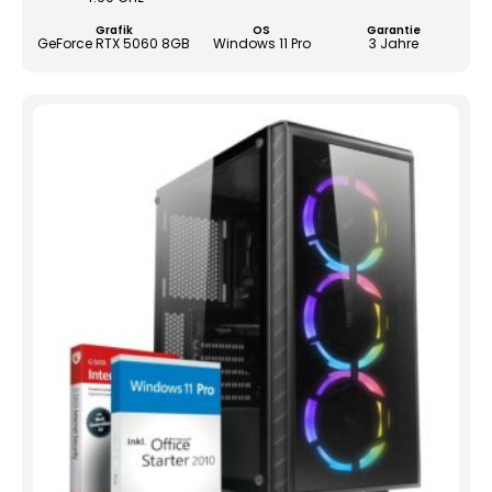
der
Grafik
OS
Garantie
Produ
GeForce RTX 5060 8GB
Windows 11 Pro
3 Jahre
gewä
werd