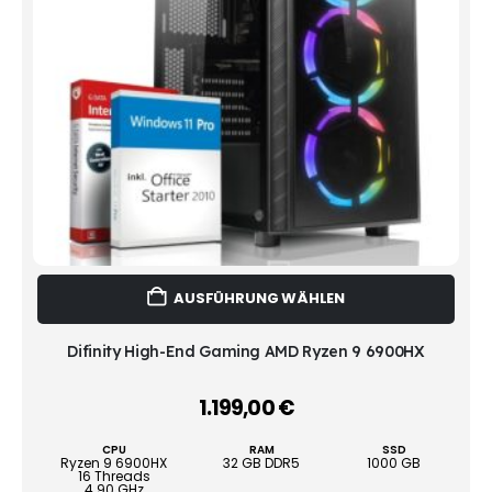
Dies
AUSFÜHRUNG WÄHLEN
Prod
weist
mehr
Difinity High-End Gaming AMD Ryzen 9 6900HX
Vari
auf.
1.199,00
€
–
Die
Opti
CPU
RAM
SSD
könn
Ryzen 9 6900HX
32 GB DDR5
1000 GB
16 Threads
auf
4.90 GHz