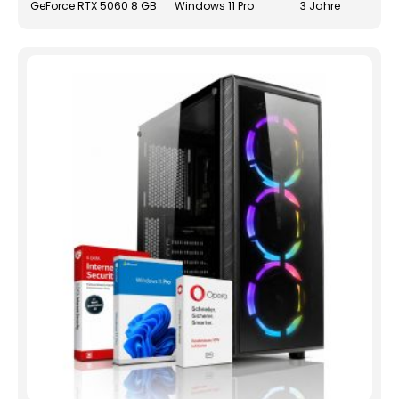
GeForce RTX 5060 8 GB
Windows 11 Pro
3 Jahre
gewä
werd