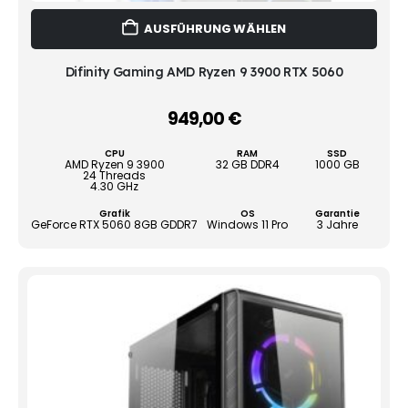
Dies
AUSFÜHRUNG WÄHLEN
Prod
weist
mehr
Difinity Gaming AMD Ryzen 9 3900 RTX 5060
Vari
auf.
949,00
€
–
Die
Opti
CPU
RAM
SSD
könn
AMD Ryzen 9 3900
32 GB DDR4
1000 GB
24 Threads
auf
4.30 GHz
der
Grafik
OS
Garantie
Produ
GeForce RTX 5060 8GB GDDR7
Windows 11 Pro
3 Jahre
gewä
werd