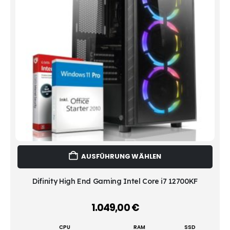
Dies
AUSFÜHRUNG WÄHLEN
Prod
weist
mehr
Difinity High End Gaming Intel Core i7 12700KF
Vari
auf.
1.049,00
€
–
Die
Opti
CPU
RAM
SSD