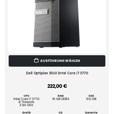
Dies
AUSFÜHRUNG WÄHLEN
Prod
weist
mehr
Dell Optiplex 3010 Intel Core i7 3770
Vari
auf.
222,00
€
–
Die
Opti
CPU
RAM
SSD
könn
Intel Core i7 3770
16 GB DDR3
512 GB
8 Threads
auf
3.90 GHz
der
Grafik
OS
Garantie
Produ