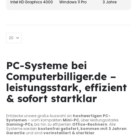
Intel HD Graphics 4000
Windows 11 Pro
3 Jahre
gewä
werd
PC-Systeme bei
Computerbilliger.de –
leistungsstark, effizient
& sofort startklar
Entdecke unsere große Auswahl an
hochwertigen PC-
Systemen
– vom kompakten
Mini-PC
, über leistungsstarke
Gaming-PCs
, bis hin zu effizienten
Office-Rechnern
. Alle
Systeme werden
kostenfrei geliefert, kommen mit 3 Jahren
Garantie
und sind
vorinstalliert & startklar
.