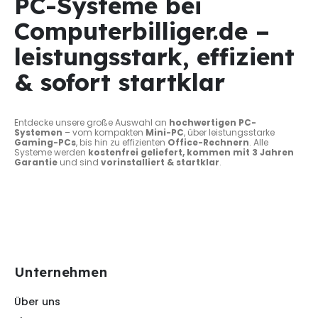
PC-Systeme bei
Computerbilliger.de –
leistungsstark, effizient
& sofort startklar
Entdecke unsere große Auswahl an
hochwertigen PC-
Systemen
– vom kompakten
Mini-PC
, über leistungsstarke
Gaming-PCs
, bis hin zu effizienten
Office-Rechnern
. Alle
Systeme werden
kostenfrei geliefert, kommen mit 3 Jahren
Garantie
und sind
vorinstalliert & startklar
.
Unternehmen
Über uns