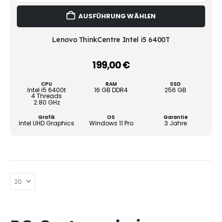
Dies
AUSFÜHRUNG WÄHLEN
Prod
weist
mehr
Lenovo ThinkCentre Intel i5 6400T
Vari
auf.
199,00
€
–
Die
Opti
CPU
RAM
SSD
könn
Intel i5 6400t
16 GB DDR4
256 GB
4 Threads
auf
2.80 GHz
der
Grafik
OS
Garantie
Produ
Intel UHD Graphics
Windows 11 Pro
3 Jahre
gewä
werd