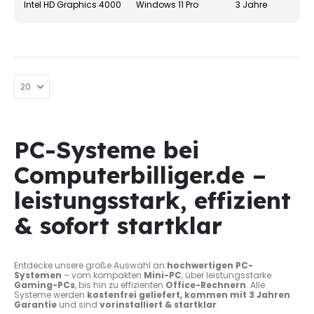
Intel HD Graphics 4000
Windows 11 Pro
3 Jahre
gewä
werd
PC-Systeme bei
Computerbilliger.de –
leistungsstark, effizient
& sofort startklar
Entdecke unsere große Auswahl an
hochwertigen PC-
Systemen
– vom kompakten
Mini-PC
, über leistungsstarke
Gaming-PCs
, bis hin zu effizienten
Office-Rechnern
. Alle
Systeme werden
kostenfrei geliefert, kommen mit 3 Jahren
Garantie
und sind
vorinstalliert & startklar
.