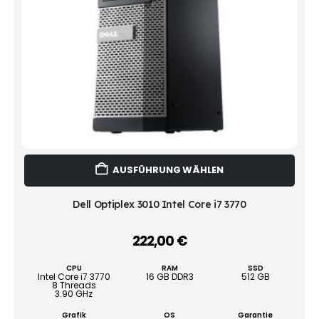
Dies
AUSFÜHRUNG WÄHLEN
Prod
weist
mehr
Dell Optiplex 3010 Intel Core i7 3770
Vari
auf.
222,00
€
–
Die
Opti
CPU
RAM
SSD
könn
Intel Core i7 3770
16 GB DDR3
512 GB
8 Threads
auf
3.90 GHz
der
Grafik
OS
Garantie
Produ