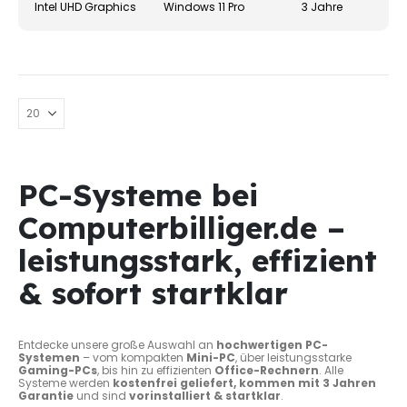
Intel UHD Graphics
Windows 11 Pro
3 Jahre
gewä
werd
PC-Systeme bei
Computerbilliger.de –
leistungsstark, effizient
& sofort startklar
Entdecke unsere große Auswahl an
hochwertigen PC-
Systemen
– vom kompakten
Mini-PC
, über leistungsstarke
Gaming-PCs
, bis hin zu effizienten
Office-Rechnern
. Alle
Systeme werden
kostenfrei geliefert, kommen mit 3 Jahren
Garantie
und sind
vorinstalliert & startklar
.