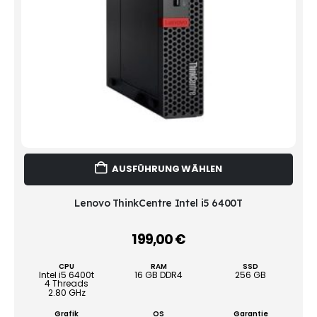
Dies
AUSFÜHRUNG WÄHLEN
Prod
weist
mehr
Lenovo ThinkCentre Intel i5 6400T
Vari
auf.
199,00
€
–
Die
Opti
CPU
RAM
SSD
könn
Intel i5 6400t
16 GB DDR4
256 GB
4 Threads
auf
2.80 GHz
der
Grafik
OS
Garantie
Produ