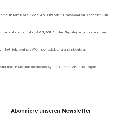
derner
Intel® Core™
oder
AMD Ryzen™ Prozessoren
, schneller
SSD-
omponenten
von
Intel, AMD, ASUS oder Gigabyte
garantieren sie
sen Betrieb
, geringe Wärmeentwicklung und niedrigen
r.de
finden Sie das passende System für Ihre Anforderungen.
Abonniere unseren Newsletter