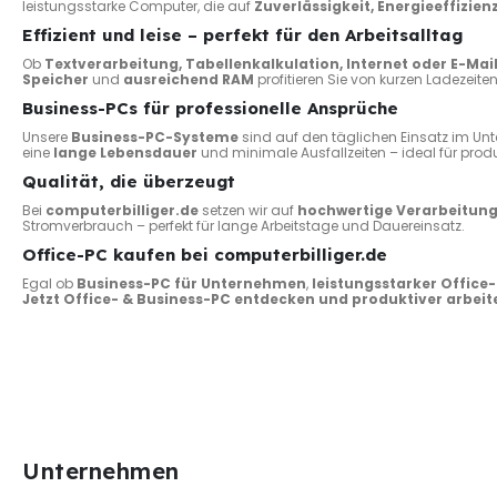
leistungsstarke Computer, die auf
Zuverlässigkeit, Energieeffizien
Effizient und leise – perfekt für den Arbeitsalltag
Ob
Textverarbeitung, Tabellenkalkulation, Internet oder E-Mai
Speicher
und
ausreichend RAM
profitieren Sie von kurzen Ladezeite
Business-PCs für professionelle Ansprüche
Unsere
Business-PC-Systeme
sind auf den täglichen Einsatz im Un
eine
lange Lebensdauer
und minimale Ausfallzeiten – ideal für pro
Qualität, die überzeugt
Bei
computerbilliger.de
setzen wir auf
hochwertige Verarbeitun
Stromverbrauch – perfekt für lange Arbeitstage und Dauereinsatz.
Office-PC kaufen bei computerbilliger.de
Egal ob
Business-PC für Unternehmen
,
leistungsstarker Offic
Jetzt Office- & Business-PC entdecken und produktiver arbeit
Unternehmen