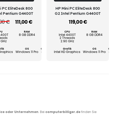
weist
weist
WÄHLEN
WÄHLEN
i PC EliteDesk 800
HP Mini PC EliteDesk 800
mehrere
mehre
el Pentium G4400T
G2 Intel Pentium G4400T
Varianten
Varian
Ursprünglicher
Aktueller
,00
€
111,00
€
119,00
€
–
auf.
auf.
Preis
Preis
Die
Die
war:
ist:
PU
RAM
SSD
CPU
RAM
S
119,00 €
111,00 €.
Optionen
Option
 4400T
8 GB DDR4
256 GB
Intel 4400T
8 GB DDR4
25
reads
2 Threads
können
könne
 GHz
2.90 GHz
auf
auf
fik
OS
Garantie
Grafik
OS
Gar
 Graphics
Windows 11 Pro
3 Jahre
Intel HD Graphics
Windows 11 Pro
3 J
der
der
Produktseite
Produk
gewählt
gewähl
werden
werde
ice oder Unternehmen
. Bei
computerbilliger.de
finden Sie