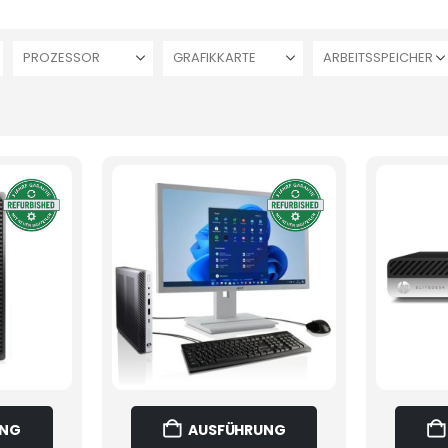
PROZESSOR
GRAFIKKARTE
ARBEITSSPEICHER
Dieses
Dieses
UNG
AUSFÜHRUNG
Produkt
Produkt