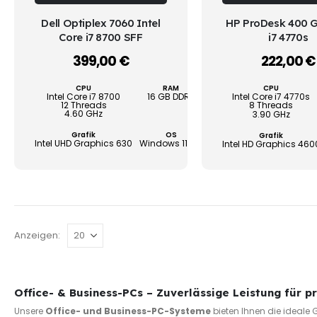
weist
WÄHLEN
WÄHLEN
Dell Optiplex 7060 Intel
HP ProDesk 400 G
mehrere
Core i7 8700 SFF
i7 4770s
Varianten
399,00
€
222,00
€
–
auf.
Die
CPU
RAM
SSD/HDD
CPU
Optionen
Intel Core i7 8700
16 GB DDR4
256 GB + 1 TB HDD
Intel Core i7 4770s
12 Threads
8 Threads
können
4.60 GHz
3.90 GHz
auf
Grafik
OS
Garantie
Grafik
Intel UHD Graphics 630
Windows 11 Pro
3 Jahre
Intel HD Graphics 460
der
Produktseite
gewählt
werden
Anzeigen:
Office- & Business-PCs – Zuverlässige Leistung für p
Unsere
Office- und Business-PC-Systeme
bieten Ihnen die ideale