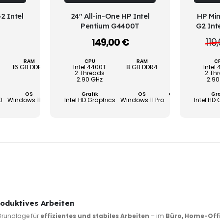
weist
weist
WÄHLEN
2 Intel
24" All-in-One HP Intel
HP Min
mehrere
mehrere
Pentium G4400T
G2 Int
Varianten
Varianten
149,00
€
119
–
–
auf.
auf.
Die
Die
RAM
SSD / HDD
CPU
RAM
SSD
C
Optionen
Optionen
16 GB DDR4
256 GB SSD / 250 GB HDD
Intel 4400T
8 GB DDR4
256 GB
Intel
2 Threads
2 Th
können
können
2.90 GHz
2.90
auf
auf
OS
Grafik
Garantie
OS
Garantie
Gra
0
Windows 11 Pro
Intel HD Graphics
3 Jahre
Windows 11 Pro
3 Jahre
Intel HD
der
der
Produktseite
Produktseite
gewählt
gewählt
werden
werden
roduktives Arbeiten
 Grundlage für
effizientes und stabiles Arbeiten
– im
Büro, Home-Off