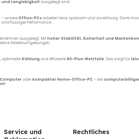
z und Langlebigkeit
ausgelegt sind.
l
– unsere
Office-PCs
arbeiten leise, sparsam und zuverlässig. Dank mo
n und flüssiger Performance.
ternehmen ausgelegt. Mit
hoher Stabilität, Sicherheit und Markenk
duktive Arbeitsumgebungen.
g
, optimierte
Kühlung
und effiziente
80-Plus-Netzteile
. Das sorgt für
lei
e-Computer
oder
kompakter Home-Office-PC
– bei
computerbillige
en!
Service und
Rechtliches