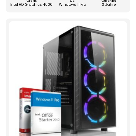
Grafik
OS
Garantie
Produ
Intel HD Graphics 4600
Windows 11 Pro
3 Jahre
gewä
werd