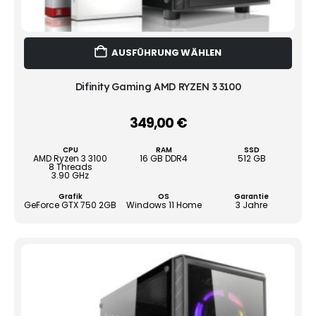
Dies
AUSFÜHRUNG WÄHLEN
Prod
weist
mehr
Difinity Gaming AMD RYZEN 3 3100
Vari
auf.
349,00
€
–
Die
Opti
CPU
RAM
SSD
könn
AMD Ryzen 3 3100
16 GB DDR4
512 GB
8 Threads
auf
3.90 GHz
der
Grafik
OS
Garantie
Produ
GeForce GTX 750 2GB
Windows 11 Home
3 Jahre
gewä
werd