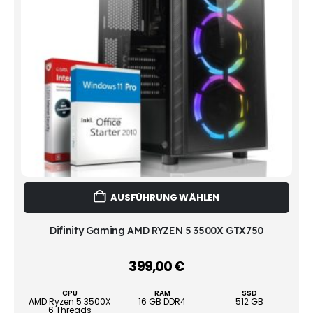
Dies
AUSFÜHRUNG WÄHLEN
Prod
weist
mehr
Difinity Gaming AMD RYZEN 5 3500X GTX750
Vari
auf.
399,00
€
–
Die
Opti
CPU
RAM
SSD
könn
AMD Ryzen 5 3500X
16 GB DDR4
512 GB
6 Threads