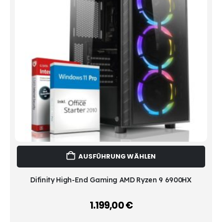
Dies
AUSFÜHRUNG WÄHLEN
Prod
weist
mehr
Difinity High-End Gaming AMD Ryzen 9 6900HX
Vari
auf.
1.199,00
€
–
Die
Opti