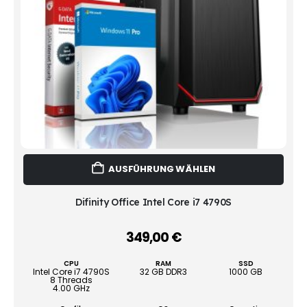
Dies
AUSFÜHRUNG WÄHLEN
Prod
weist
mehr
Difinity Office Intel Core i7 4790S
Vari
auf.
349,00
€
–
Die
Opti
CPU
RAM
SSD
könn
Intel Core i7 4790S
32 GB DDR3
1000 GB
8 Threads
auf
4.00 GHz
der