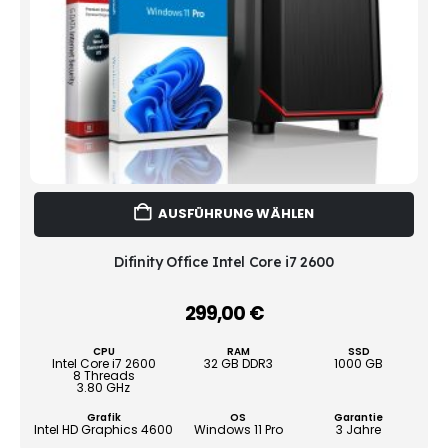
Dies
AUSFÜHRUNG WÄHLEN
Prod
weist
mehr
Difinity Office Intel Core i7 2600
Vari
auf.
299,00
€
–
Die
Opti
CPU
RAM
SSD
könn
Intel Core i7 2600
32 GB DDR3
1000 GB
8 Threads
auf
3.80 GHz
der
Grafik
OS
Garantie
Produ
Intel HD Graphics 4600
Windows 11 Pro
3 Jahre
gewä