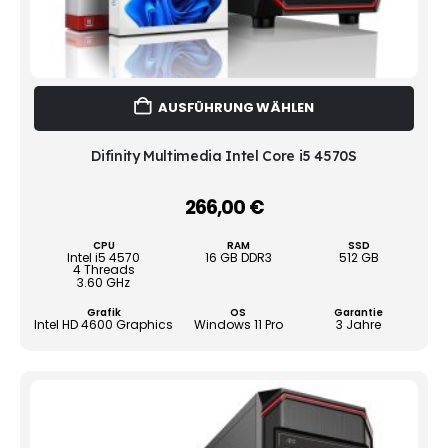
Dies
AUSFÜHRUNG WÄHLEN
Prod
weist
mehr
Difinity Multimedia Intel Core i5 4570S
Vari
auf.
266,00
€
–
Die
Opti
CPU
RAM
SSD
könn
Intel i5 4570
16 GB DDR3
512 GB
4 Threads
auf
3.60 GHz
der
Grafik
OS
Garantie
Produ
Intel HD 4600 Graphics
Windows 11 Pro
3 Jahre
gewä
werd