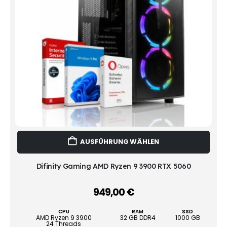
Dies
AUSFÜHRUNG WÄHLEN
Prod
weist
mehr
Difinity Gaming AMD Ryzen 9 3900 RTX 5060
Vari
auf.
949,00
€
–
Die
Opti
CPU
RAM
SSD
könn
AMD Ryzen 9 3900
32 GB DDR4
1000 GB
24 Threads
auf