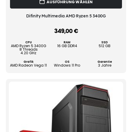
AUSFÜHRUNG WÄHLEN
Prod
weist
mehr
Difinity Multimedia AMD Ryzen 5 3400G
Vari
auf.
349,00
€
–
Die
Opti
CPU
RAM
SSD
könn
AMD Ryzen 5 3400G
16 GB DDR4
512 GB
8 Threads
auf
4.20 GHz
der
Grafik
OS
Garantie
Produ
AMD Radeon Vega 11
Windows 11 Pro
3 Jahre
gewä
werd