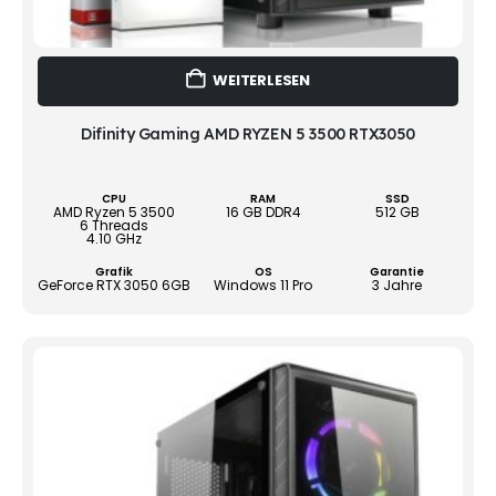
WEITERLESEN
Difinity Gaming AMD RYZEN 5 3500 RTX3050
CPU
RAM
SSD
AMD Ryzen 5 3500
16 GB DDR4
512 GB
6 Threads
4.10 GHz
Grafik
OS
Garantie
GeForce RTX 3050 6GB
Windows 11 Pro
3 Jahre