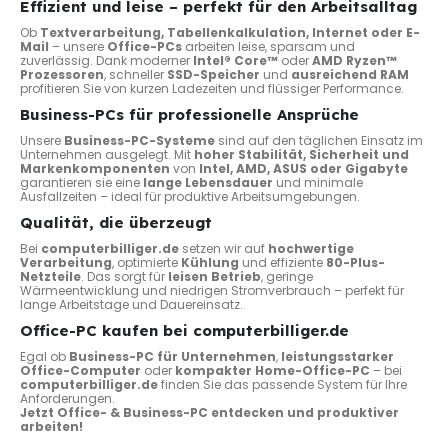
Effizient und leise – perfekt für den Arbeitsalltag
Ob
Textverarbeitung, Tabellenkalkulation, Internet oder E-
Mail
– unsere
Office-PCs
arbeiten leise, sparsam und
zuverlässig. Dank moderner
Intel® Core™
oder
AMD Ryzen™
Prozessoren
, schneller
SSD-Speicher
und
ausreichend RAM
profitieren Sie von kurzen Ladezeiten und flüssiger Performance.
Business-PCs für professionelle Ansprüche
Unsere
Business-PC-Systeme
sind auf den täglichen Einsatz im
Unternehmen ausgelegt. Mit
hoher Stabilität, Sicherheit und
Markenkomponenten
von
Intel, AMD, ASUS oder Gigabyte
garantieren sie eine
lange Lebensdauer
und minimale
Ausfallzeiten – ideal für produktive Arbeitsumgebungen.
Qualität, die überzeugt
Bei
computerbilliger.de
setzen wir auf
hochwertige
Verarbeitung
, optimierte
Kühlung
und effiziente
80-Plus-
Netzteile
. Das sorgt für
leisen Betrieb
, geringe
Wärmeentwicklung und niedrigen Stromverbrauch – perfekt für
lange Arbeitstage und Dauereinsatz.
Office-PC kaufen bei computerbilliger.de
Egal ob
Business-PC für Unternehmen
,
leistungsstarker
Office-Computer
oder
kompakter Home-Office-PC
– bei
computerbilliger.de
finden Sie das passende System für Ihre
Anforderungen.
Jetzt Office- & Business-PC entdecken und produktiver
arbeiten!