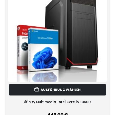
Dies
AUSFÜHRUNG WÄHLEN
Prod
weist
mehr
Difinity Multimedia Intel Core i5 10400F
Vari
auf.