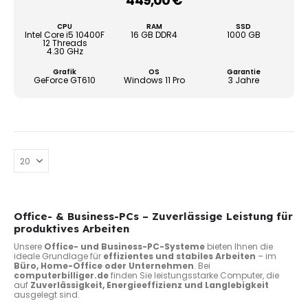
449,00
€
–
Die
Opti
CPU
RAM
SSD
könn
Intel Core i5 10400F
16 GB DDR4
1000 GB
12 Threads
auf
4.30 GHz
der
Grafik
OS
Garantie
Produ
GeForce GT610
Windows 11 Pro
3 Jahre
gewä
werd
Office- & Business-PCs – Zuverlässige Leistung für
produktives Arbeiten
Unsere
Office- und Business-PC-Systeme
bieten Ihnen die
ideale Grundlage für
effizientes und stabiles Arbeiten
– im
Büro, Home-Office oder Unternehmen
. Bei
computerbilliger.de
finden Sie leistungsstarke Computer, die
auf
Zuverlässigkeit, Energieeffizienz und Langlebigkeit
ausgelegt sind.