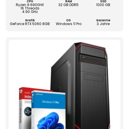
CPU
RAM
SSD
könn
Ryzen 9 6900HX
32 GB DDR5
1000 GB
16 Threads
auf
4.90 GHz
der
Grafik
OS
Garantie
Produ
GeForce RTX 5060 8GB
Windows 11 Pro
3 Jahre
gewä
werd