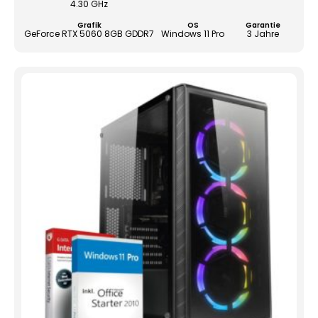
4.30 GHz
der
Grafik
OS
Garantie
Produ
GeForce RTX 5060 8GB GDDR7
Windows 11 Pro
3 Jahre
gewä
werd