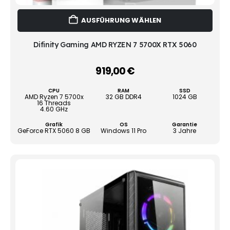
Dies
AUSFÜHRUNG WÄHLEN
Prod
weist
mehr
Difinity Gaming AMD RYZEN 7 5700X RTX 5060
Vari
auf.
919,00
€
–
Die
Opti
CPU
RAM
SSD
könn
AMD Ryzen 7 5700x
32 GB DDR4
1024 GB
16 Threads
auf
4.60 GHz
der
Grafik
OS
Garantie
Produ
GeForce RTX 5060 8 GB
Windows 11 Pro
3 Jahre
gewä
werd