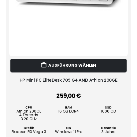
Dies
AUSFÜHRUNG WÄHLEN
Prod
weist
mehr
HP Mini PC EliteDesk 705 G4 AMD Athlon 200GE
Vari
auf.
259,00
€
–
Die
Opti
CPU
RAM
SSD
könn
Athlon 200GE
16 GB DDR4
1000 GB
4 Threads
auf
3.20 GHz
der
Grafik
OS
Garantie
Produ
Radeon RX Vega 3
Windows 11 Pro
3 Jahre
gewä