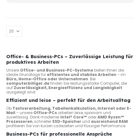
werd
Office- & Business-PCs – Zuverlässige Leistung für
produktives Arbeiten
Unsere
Office- und Business-PC-Systeme
bieten Ihnen die
ideale Grundlage für
effizientes und stabiles Arbeiten
– im
Büro, Home-Office oder Unternehmen
. Bei
computerbilliger.de
finden Sie leistungsstarke Computer, die
auf
Zuverlässigkeit, Energieeffizienz und Langlebigkeit
ausgelegt sind.
Effizient und leise – perfekt für den Arbeitsalltag
Ob
Textverarbeitung, Tabellenkalkulation, Internet oder E-
Mail
– unsere
Office-PCs
arbeiten leise, sparsam und
zuverlässig. Dank moderner
Intel® Core™
oder
AMD Ryzen™
Prozessoren
, schneller
SSD-Speicher
und
ausreichend RAM
profitieren Sie von kurzen Ladezeiten und flüssiger Performance.
Business-PCs für professionelle Ansprüche