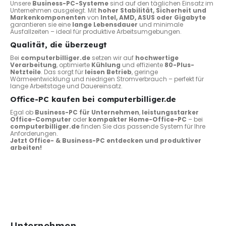
Unsere
Business-PC-Systeme
sind auf den täglichen Einsatz im
Unternehmen ausgelegt. Mit
hoher Stabilität, Sicherheit und
Markenkomponenten
von
Intel, AMD, ASUS oder Gigabyte
garantieren sie eine
lange Lebensdauer
und minimale
Ausfallzeiten – ideal für produktive Arbeitsumgebungen.
Qualität, die überzeugt
Bei
computerbilliger.de
setzen wir auf
hochwertige
Verarbeitung
, optimierte
Kühlung
und effiziente
80-Plus-
Netzteile
. Das sorgt für
leisen Betrieb
, geringe
Wärmeentwicklung und niedrigen Stromverbrauch – perfekt für
lange Arbeitstage und Dauereinsatz.
Office-PC kaufen bei computerbilliger.de
Egal ob
Business-PC für Unternehmen
,
leistungsstarker
Office-Computer
oder
kompakter Home-Office-PC
– bei
computerbilliger.de
finden Sie das passende System für Ihre
Anforderungen.
Jetzt Office- & Business-PC entdecken und produktiver
arbeiten!
Unternehmen