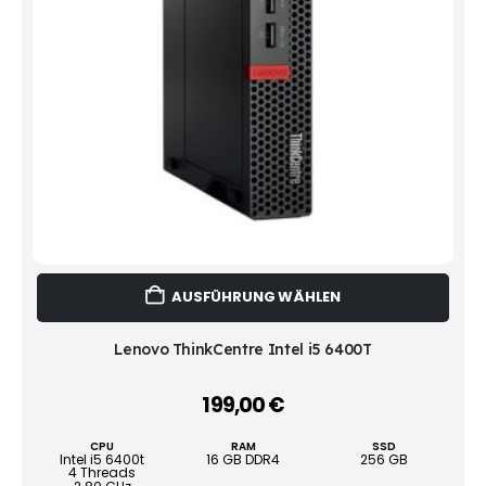
Dies
AUSFÜHRUNG WÄHLEN
Prod
weist
mehr
Lenovo ThinkCentre Intel i5 6400T
Vari
auf.
199,00
€
–
Die
Opti
CPU
RAM
SSD
könn
Intel i5 6400t
16 GB DDR4
256 GB
4 Threads
auf