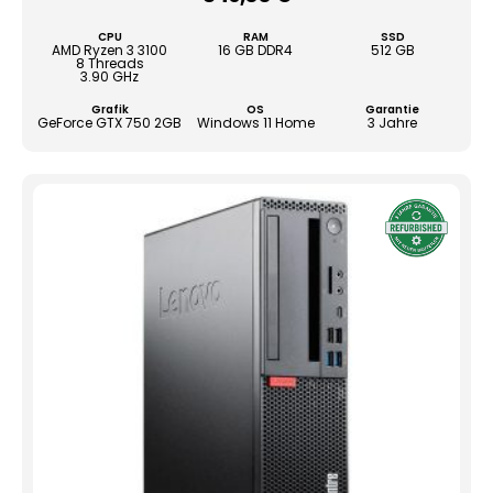
Die
Opti
CPU
RAM
SSD
könn
AMD Ryzen 3 3100
16 GB DDR4
512 GB
8 Threads
auf
3.90 GHz
der
Grafik
OS
Garantie
Produ
GeForce GTX 750 2GB
Windows 11 Home
3 Jahre
gewä
werd