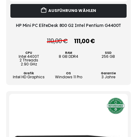
Dies
AUSFÜHRUNG WÄHLEN
Prod
weist
mehr
HP Mini PC EliteDesk 800 G2 Intel Pentium G4400T
Vari
auf.
Ursprünglicher
Aktueller
119,00
€
111,00
€
Die
Preis
Preis
Opti
war:
ist:
CPU
RAM
SSD
könn
119,00 €
111,00 €.
Intel 4400T
8 GB DDR4
256 GB
2 Threads
auf
2.90 GHz
der
Grafik
OS
Garantie
Produ
Intel HD Graphics
Windows 11 Pro
3 Jahre
gewä
werd