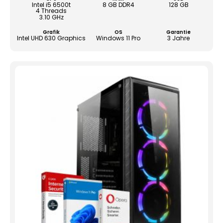
könn
Intel i5 6500t
8 GB DDR4
128 GB
4 Threads
auf
3.10 GHz
der
Grafik
OS
Garantie
Produ
Intel UHD 630 Graphics
Windows 11 Pro
3 Jahre
gewä
werd