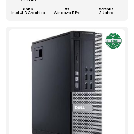
2.80 GHz
der
Grafik
OS
Garantie
Produ
Intel UHD Graphics
Windows 11 Pro
3 Jahre
gewä
werd