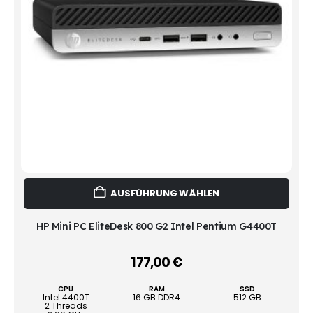
Dies
AUSFÜHRUNG WÄHLEN
Prod
weist
mehr
HP Mini PC EliteDesk 800 G2 Intel Pentium G4400T
Vari
auf.
177,00
€
–
Die
Opti
CPU
RAM
SSD
könn
Intel 4400T
16 GB DDR4
512 GB
2 Threads
auf