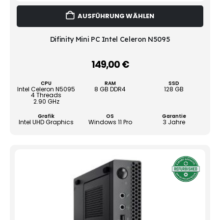
Dies
AUSFÜHRUNG WÄHLEN
Prod
weist
mehr
Difinity Mini PC Intel Celeron N5095
Vari
auf.
149,00
€
–
Die
Opti
CPU
RAM
SSD
könn
Intel Celeron N5095
8 GB DDR4
128 GB
4 Threads
auf
2.90 GHz
der
Grafik
OS
Garantie
Produ
Intel UHD Graphics
Windows 11 Pro
3 Jahre
gewä
werd