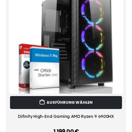
Dies
AUSFÜHRUNG WÄHLEN
Prod
weist
mehr
Difinity High-End Gaming AMD Ryzen 9 6900HX
Vari
auf.
1.199,00
€
–