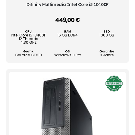
mehr
Difinity Multimedia Intel Core i5 10400F
Vari
auf.
449,00
€
–
Die
Opti
CPU
RAM
SSD
könn
Intel Core i5 10400F
16 GB DDR4
1000 GB
12 Threads
auf
4.30 GHz
der
Grafik
OS
Garantie
Produ
GeForce GT610
Windows 11 Pro
3 Jahre
gewä
werd