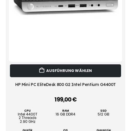
Dies
AUSFÜHRUNG WÄHLEN
Prod
weist
mehr
HP Mini PC EliteDesk 800 G2 Intel Pentium G4400T
Vari
auf.
199,00
€
–
Die
Opti
CPU
RAM
SSD
könn
Intel 4400T
16 GB DDR4
512 GB
2 Threads
auf
2.90 GHz
der
Grafik
OS
Garantie