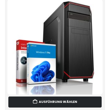
Dies
AUSFÜHRUNG WÄHLEN
Prod
weist