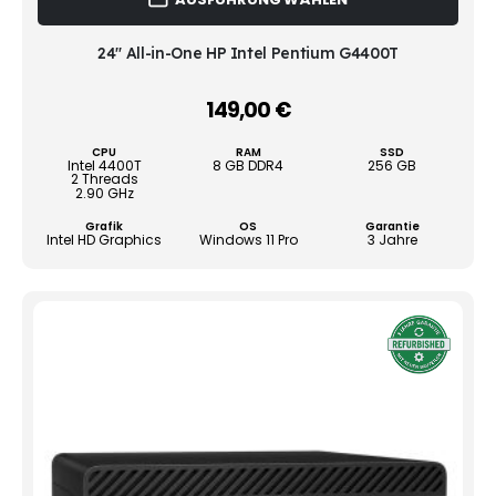
Prod
weist
mehr
24" All-in-One HP Intel Pentium G4400T
Vari
auf.
149,00
€
–
Die
Opti
CPU
RAM
SSD
könn
Intel 4400T
8 GB DDR4
256 GB
2 Threads
auf
2.90 GHz
der
Grafik
OS
Garantie
Produ
Intel HD Graphics
Windows 11 Pro
3 Jahre
gewä
werd