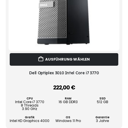
Dies
AUSFÜHRUNG WÄHLEN
Prod
weist
mehr
Dell Optiplex 3010 Intel Core i7 3770
Vari
auf.
222,00
€
–
Die
Opti
CPU
RAM
SSD
könn
Intel Core i7 3770
16 GB DDR3
512 GB
8 Threads
auf
3.90 GHz
der
Grafik
OS
Garantie
Produ
Intel HD Graphics 4000
Windows 11 Pro
3 Jahre
gewä