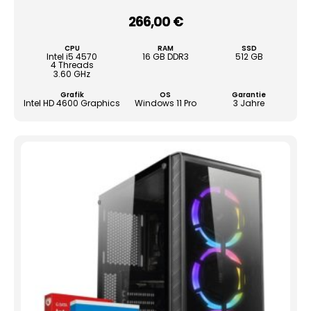
auf.
266,00
€
–
Die
Opti
CPU
RAM
SSD
könn
Intel i5 4570
16 GB DDR3
512 GB
4 Threads
auf
3.60 GHz
der
Grafik
OS
Garantie
Produ
Intel HD 4600 Graphics
Windows 11 Pro
3 Jahre
gewä
werd