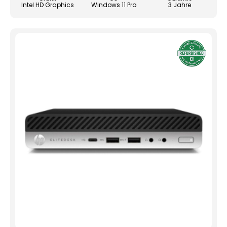
Produ
Intel HD Graphics
Windows 11 Pro
3 Jahre
gewä
werd