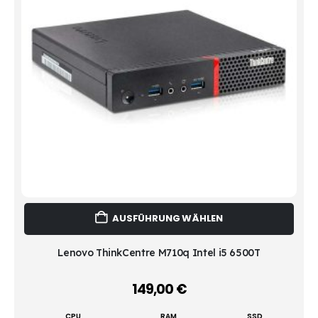
Dies
AUSFÜHRUNG WÄHLEN
Prod
weist
mehr
Lenovo ThinkCentre M710q Intel i5 6500T
Vari
auf.
149,00
€
–
Die
Opti
CPU
RAM
SSD