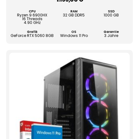
Die
Opti
CPU
RAM
SSD
könn
Ryzen 9 6900HX
32 GB DDR5
1000 GB
16 Threads
auf
4.90 GHz
der
Grafik
OS
Garantie
Produ
GeForce RTX 5060 8GB
Windows 11 Pro
3 Jahre
gewä
werd