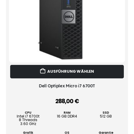
Dies
AUSFÜHRUNG WÄHLEN
Prod
weist
mehr
Dell Optiplex Micro i7 6700T
Vari
auf.
288,00
€
–
Die
Opti
CPU
RAM
SSD
könn
Intel i7 6700t
16 GB DDR4
512 GB
8 Threads
auf
3.60 GHz
der
Grafik
OS
Garantie
Produ