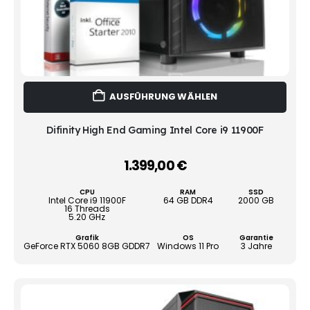
Dies
AUSFÜHRUNG WÄHLEN
Prod
weist
mehr
Difinity High End Gaming Intel Core i9 11900F
Vari
auf.
1.399,00
€
–
Die
Opti
CPU
RAM
SSD
könn
Intel Core i9 11900F
64 GB DDR4
2000 GB
16 Threads
auf
5.20 GHz
der
Grafik
OS
Garantie
Produ
GeForce RTX 5060 8GB GDDR7
Windows 11 Pro
3 Jahre
gewä
werd