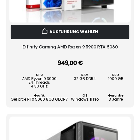
Dies
AUSFÜHRUNG WÄHLEN
Prod
weist
mehr
Difinity Gaming AMD Ryzen 9 3900 RTX 5060
Vari
auf.
949,00
€
–
Die
Opti
CPU
RAM
SSD
könn
AMD Ryzen 9 3900
32 GB DDR4
1000 GB
24 Threads
auf
4.30 GHz
der
Grafik
OS
Garantie
Produ
GeForce RTX 5060 8GB GDDR7
Windows 11 Pro
3 Jahre
gewä
werd