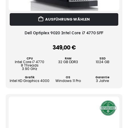
Dies
AUSFÜHRUNG WÄHLEN
Prod
weist
mehr
Dell Optiplex 9020 Intel Core i7 4770 SFF
Vari
auf.
349,00
€
–
Die
Opti
CPU
RAM
SSD
könn
Intel Core i7 4770
32 GB DDR3
1024 GB
8 Threads
auf
3.90 GHz
der
Grafik
OS
Garantie
Produ
Intel HD Graphics 4000
Windows 11 Pro
3 Jahre
gewä
werd