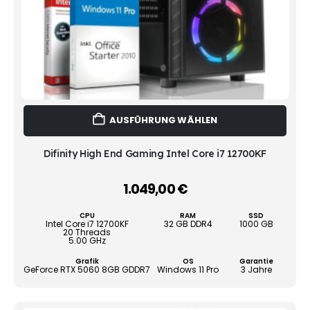
Dies
AUSFÜHRUNG WÄHLEN
Prod
weist
mehr
Difinity High End Gaming Intel Core i7 12700KF
Vari
auf.
1.049,00
€
–
Die
Opti
CPU
RAM
SSD
könn
Intel Core i7 12700KF
32 GB DDR4
1000 GB
20 Threads
auf
5.00 GHz
der
Grafik
OS
Garantie
Produ
GeForce RTX 5060 8GB GDDR7
Windows 11 Pro
3 Jahre
gewä
werd