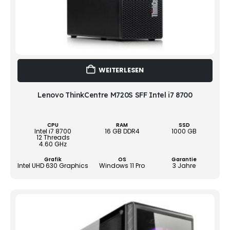
WEITERLESEN
Lenovo ThinkCentre M720S SFF Intel i7 8700
CPU
RAM
SSD
Intel i7 8700
16 GB DDR4
1000 GB
12 Threads
4.60 GHz
Grafik
OS
Garantie
Intel UHD 630 Graphics
Windows 11 Pro
3 Jahre