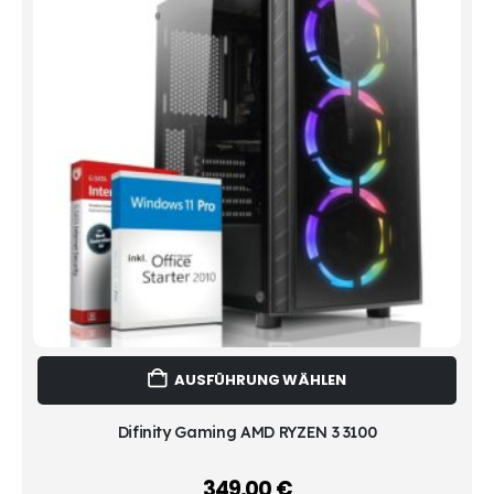
Dies
AUSFÜHRUNG WÄHLEN
Prod
weist
mehr
Difinity Gaming AMD RYZEN 3 3100
Vari
auf.
349,00
€
–