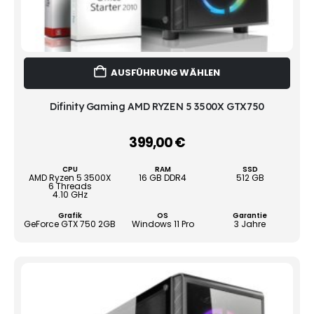
Dies
AUSFÜHRUNG WÄHLEN
Prod
weist
mehr
Difinity Gaming AMD RYZEN 5 3500X GTX750
Vari
auf.
399,00
€
–
Die
Opti
CPU
RAM
SSD
könn
AMD Ryzen 5 3500X
16 GB DDR4
512 GB
6 Threads
auf
4.10 GHz
der
Grafik
OS
Garantie
Produ
GeForce GTX 750 2GB
Windows 11 Pro
3 Jahre
gewä
werd