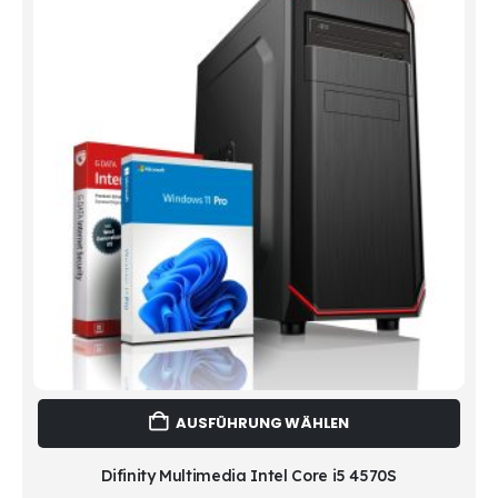
Dies
AUSFÜHRUNG WÄHLEN
Prod
weist
mehr
Difinity Multimedia Intel Core i5 4570S
Vari