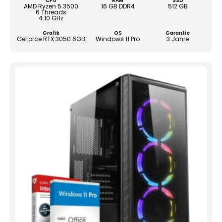
CPU
RAM
SSD
AMD Ryzen 5 3500
16 GB DDR4
512 GB
6 Threads
4.10 GHz
Grafik
OS
Garantie
GeForce RTX 3050 6GB
Windows 11 Pro
3 Jahre