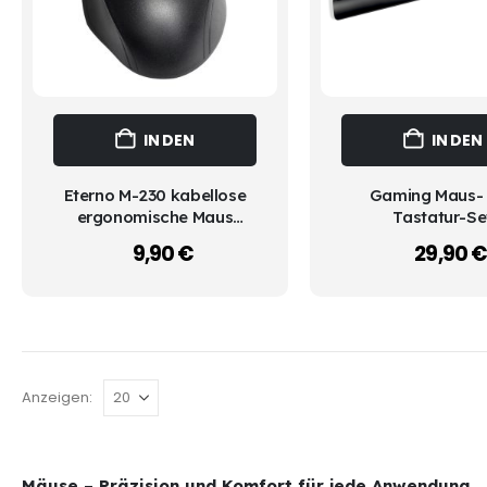
IN DEN
IN DEN
WARENKORB
WARENKOR
Eterno M-230 kabellose
Gaming Maus-
ergonomische Maus
Tastatur-Se
schwarz, USB
9,90
€
29,90
Anzeigen:
Mäuse – Präzision und Komfort für jede Anwendung