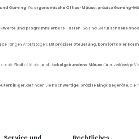
a und Gaming
. Ob
ergonomische Office-Mäuse, präzise Gaming-Mäu
DPI-Werte und programmierbare Tasten
. So sind Sie für
schnelle Shoo
g
bei langen Arbeitstagen. Mit
präziser Steuerung, komfortabler For
ximale Flexibilität als auch
kabelgebundene Mäuse
für zuverlässige V
terbilliger.de
finden Sie
hochwertige, präzise Eingabegeräte
, die 
Service und
Rechtliches