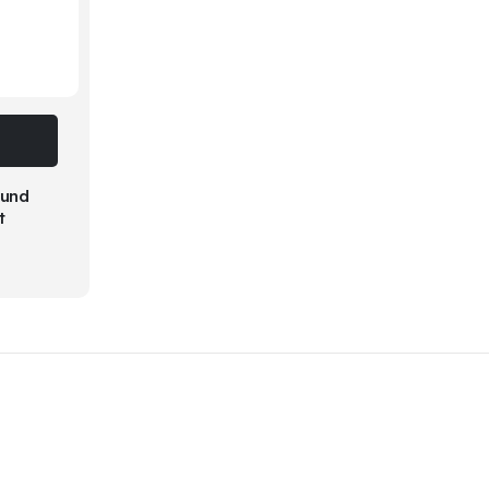
B
 und
t
€