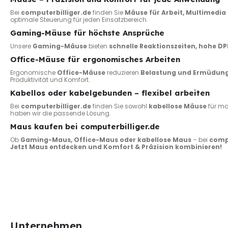
Bei
computerbilliger.de
finden Sie
Mäuse für Arbeit, Multimedi
optimale Steuerung für jeden Einsatzbereich.
Gaming-Mäuse für höchste Ansprüche
Unsere
Gaming-Mäuse
bieten
schnelle Reaktionszeiten, hohe 
Office-Mäuse für ergonomisches Arbeiten
Ergonomische
Office-Mäuse
reduzieren
Belastung und Ermüdun
Produktivität und Komfort.
Kabellos oder kabelgebunden – flexibel arbeiten
Bei
computerbilliger.de
finden Sie sowohl
kabellose Mäuse
für ma
haben wir die passende Lösung.
Maus kaufen bei computerbilliger.de
Ob
Gaming-Maus, Office-Maus oder kabellose Maus
– bei
compu
Jetzt Maus entdecken und Komfort & Präzision kombinieren!
Unternehmen