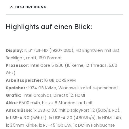
BESCHREIBUNG
Highlights auf einen Blick:
Display:
15,6″ Full-HD (1920×1080), HD BrightView mit LED
Backlight, matt, 16:9 Format
Prozessor:
Intel Core 5 120U (10 Kerne, 12 Threads, 5.00
GHz)
Arbeitsspeicher:
16 GB DDR5 RAM
Speicher:
1024 GB NVMe, Windows startet superschnell
Grafik:
Intel Graphics, DirectX 12, HDMI
Akku:
6500 mAh, bis zu 8 Stunden Laufzeit
Anschlüsse:
1x USB-C 3.0 mit DisplayPort 1.2 (5Gb/​s, PD),
1x USB-A 3.0 (5Gb/​s), 1x USB-A 2.0 (480Mb/​s), 1x HDMI 1.4b,
1x 3.5mm Klinke, 1x RJ-45 1Gb LAN, 1x DC-In Hohlbuchse