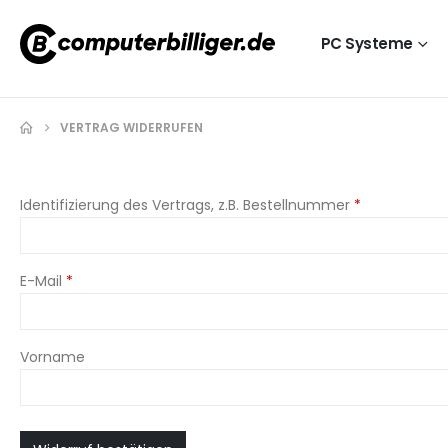
PC Systeme
VERTRAG WIDERRUFEN
Identifizierung des Vertrags, z.B. Bestellnummer
*
E-Mail
*
E-
Vorname
Mail
(wiederholen)
*