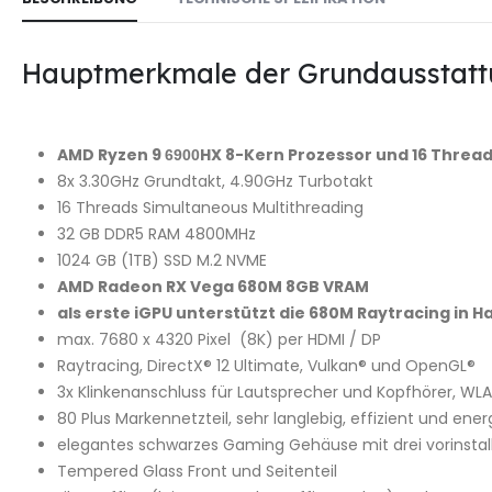
Hauptmerkmale der Grundausstatt
AMD Ryzen 9
HX 8-Kern Prozessor und 16 Thread
6900
8x 3.30GHz Grundtakt, 4.90GHz Turbotakt
16 Threads Simultaneous Multithreading
32 GB DDR5 RAM 4800MHz
1024 GB (1TB) SSD M.2 NVME
AMD Radeon RX Vega 680M 8GB VRAM
als erste iGPU unterstützt die 680M Raytracing in 
max. 7680 x 4320 Pixel (8K) per HDMI / DP
Raytracing, DirectX® 12 Ultimate, Vulkan® und OpenGL®
3x Klinkenanschluss für Lautsprecher und Kopfhörer, WLAN
80 Plus Markennetzteil, sehr langlebig, effizient und ene
elegantes schwarzes Gaming Gehäuse mit drei vorinstal
Tempered Glass Front und Seitenteil