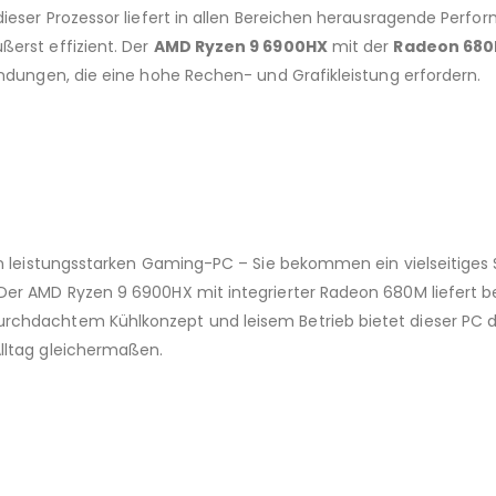
ieser Prozessor liefert in allen Bereichen herausragende Perfor
ßerst effizient. Der
AMD Ryzen 9 6900HX
mit der
Radeon 68
endungen, die eine hohe Rechen- und Grafikleistung erfordern.
en leistungsstarken Gaming-PC – Sie bekommen ein vielseitiges 
Der AMD Ryzen 9 6900HX mit integrierter Radeon 680M liefert 
rchdachtem Kühlkonzept und leisem Betrieb bietet dieser PC di
lltag gleichermaßen.