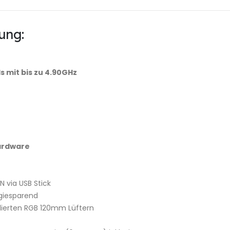
ung:
s mit bis zu 4.90GHz
Hardware
 via USB Stick
rgiesparend
lierten RGB 120mm Lüftern