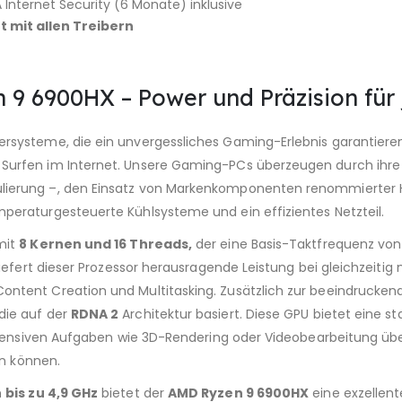
 Internet Security (6 Monate) inklusive
t mit allen Treibern
 9 6900HX – Power und Präzision für 
ysteme, die ein unvergessliches Gaming-Erlebnis garantieren.
Surfen im Internet. Unsere Gaming-PCs überzeugen durch ihre 
ierung –, den Einsatz von Markenkomponenten renommierter Her
peraturgesteuerte Kühlsysteme und ein effizientes Netzteil.
 mit
8 Kernen und 16 Threads,
der eine Basis-Taktfrequenz von
 liefert dieser Prozessor herausragende Leistung bei gleichzeit
ontent Creation und Multitasking. Zusätzlich zur beeindrucken
 die auf der
RDNA 2
Architektur basiert. Diese GPU bietet eine st
kintensiven Aufgaben wie 3D-Rendering oder Videobearbeitung üb
en können.
n
bis zu 4,9 GHz
bietet der
AMD Ryzen 9 6900HX
eine exzellent