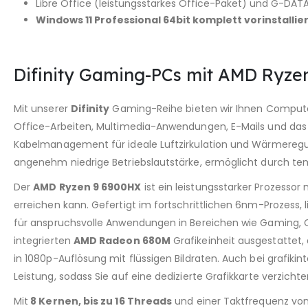
Libre Office (leistungsstarkes Office-Paket) und G-DATA
Windows 11 Professional 64bit komplett vorinstallier
Difinity Gaming-PCs mit AMD Ryzen
Mit unserer
Difinity
Gaming-Reihe bieten wir Ihnen Computers
Office-Arbeiten, Multimedia-Anwendungen, E-Mails und das 
Kabelmanagement für ideale Luftzirkulation und Wärmeregul
angenehm niedrige Betriebslautstärke, ermöglicht durch tem
Der
AMD Ryzen 9 6900HX
ist ein leistungsstarker Prozessor
erreichen kann. Gefertigt im fortschrittlichen 6nm-Prozess,
für anspruchsvolle Anwendungen in Bereichen wie Gaming, C
integrierten
AMD Radeon 680M
Grafikeinheit ausgestattet,
in 1080p-Auflösung mit flüssigen Bildraten. Auch bei grafi
Leistung, sodass Sie auf eine dedizierte Grafikkarte verzicht
Mit
8 Kernen, bis zu 16 Threads
und einer Taktfrequenz vo