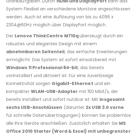
Grafikaufgaben. Durch
HDMI und DisplayPort
kann das
System flexibel an verschiedene Monitore angeschlossen
werden. Auch ist eine Auflösung von bis zu 4096 x
2304@60Hz möglich über DisplayPort möglich.
Der
Lenovo ThinkCentre M710q
überzeugt durch ein
robustes und elegantes Design mit einem
abnehmbaren Seitenteil
, das einfache Erweiterungen
ermöglicht. Das System ist sofort einsatzbereit mit
Windows 11 Professional 64-bit
, das bereits
vorinstalliert und aktiviert ist. Für eine zuverlässige
Konnektivität sorgen
Gigabit-Ethernet
und ein
kompakter
WLAN-USB-Adapter
mit 150 Mbit/s, der
bereits installiert und sofort nutzbar ist. Mit
insgesamt
sechs USB-Anschlüssen
(darunter
2x USB 3.0 vorne
für schnelle Datenübertragungen) können Sie problemlos
alle Ihre Geräte anschließen. Zusätzlich erhalten Sie
MS
Office 2010 Starter (Word & Excel) mit unbegrenzter