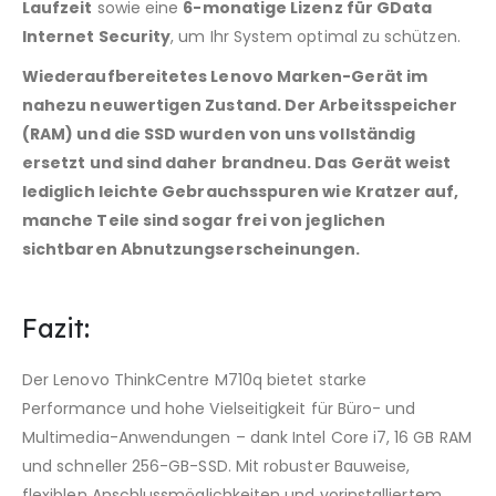
Laufzeit
sowie eine
6-monatige Lizenz für GData
Internet Security
, um Ihr System optimal zu schützen.
Wiederaufbereitetes Lenovo Marken-Gerät im
nahezu neuwertigen Zustand. Der Arbeitsspeicher
(RAM) und die SSD wurden von uns vollständig
ersetzt und sind daher brandneu. Das Gerät weist
lediglich leichte Gebrauchsspuren wie Kratzer auf,
manche Teile sind sogar frei von jeglichen
sichtbaren Abnutzungserscheinungen.
Fazit:
Der Lenovo ThinkCentre M710q bietet starke
Performance und hohe Vielseitigkeit für Büro- und
Multimedia-Anwendungen – dank Intel Core i7, 16 GB RAM
und schneller 256-GB-SSD. Mit robuster Bauweise,
flexiblen Anschlussmöglichkeiten und vorinstalliertem