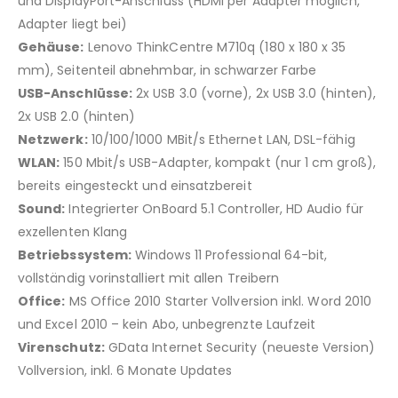
und DisplayPort-Anschluss (HDMI per Adapter möglich,
Adapter liegt bei)
Gehäuse:
Lenovo ThinkCentre M710q (180 x 180 x 35
mm), Seitenteil abnehmbar, in schwarzer Farbe
USB-Anschlüsse:
2x USB 3.0 (vorne), 2x USB 3.0 (hinten),
2x USB 2.0 (hinten)
Netzwerk:
10/100/1000 MBit/s Ethernet LAN, DSL-fähig
WLAN:
150 Mbit/s USB-Adapter, kompakt (nur 1 cm groß),
bereits eingesteckt und einsatzbereit
Sound:
Integrierter OnBoard 5.1 Controller, HD Audio für
exzellenten Klang
Betriebssystem:
Windows 11 Professional 64-bit,
vollständig vorinstalliert mit allen Treibern
Office:
MS Office 2010 Starter Vollversion inkl. Word 2010
und Excel 2010 – kein Abo, unbegrenzte Laufzeit
Virenschutz:
GData Internet Security (neueste Version)
Vollversion, inkl. 6 Monate Updates