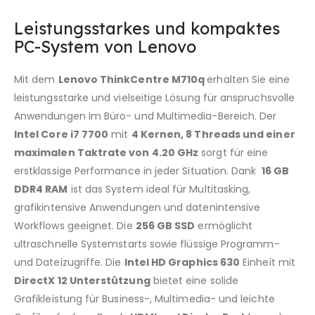
Leistungsstarkes und kompaktes
PC-System von Lenovo
Mit dem
Lenovo ThinkCentre M710q
erhalten Sie eine
leistungsstarke und vielseitige Lösung für anspruchsvolle
Anwendungen im Büro- und Multimedia-Bereich. Der
Intel Core i7 7700
mit
4 Kernen, 8 Threads und einer
maximalen Taktrate von 4.20 GHz
sorgt für eine
erstklassige Performance in jeder Situation. Dank
16 GB
DDR4 RAM
ist das System ideal für Multitasking,
grafikintensive Anwendungen und datenintensive
Workflows geeignet. Die
256 GB SSD
ermöglicht
ultraschnelle Systemstarts sowie flüssige Programm-
und Dateizugriffe. Die
Intel HD Graphics 630
Einheit mit
DirectX 12 Unterstützung
bietet eine solide
Grafikleistung für Business-, Multimedia- und leichte