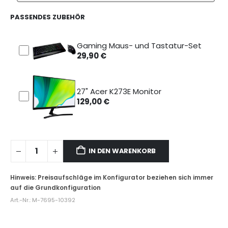
PASSENDES ZUBEHÖR
Gaming Maus- und Tastatur-Set
29,90
€
27" Acer K273E Monitor
129,00
€
IN DEN WARENKORB
Art.-Nr.:
M-7695-10392