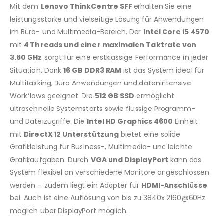
Mit dem
Lenovo ThinkCentre SFF
erhalten Sie eine
leistungsstarke und vielseitige Lösung für Anwendungen
im Büro- und Multimedia-Bereich. Der
Intel Core i5 4570
mit
4 Threads und einer maximalen Taktrate von
3.60 GHz
sorgt für eine erstklassige Performance in jeder
Situation. Dank
16 GB DDR3 RAM
ist das System ideal für
Multitasking, Büro Anwendungen und datenintensive
Workflows geeignet. Die
512 GB SSD
ermöglicht
ultraschnelle Systemstarts sowie flüssige Programm-
und Dateizugriffe. Die
Intel HD Graphics 4600
Einheit
mit
DirectX 12 Unterstützung
bietet eine solide
Grafikleistung für Business-, Multimedia- und leichte
Grafikaufgaben. Durch
VGA und DisplayPort
kann das
System flexibel an verschiedene Monitore angeschlossen
werden – zudem liegt ein Adapter für
HDMI-Anschlüsse
bei. Auch ist eine Auflösung von bis zu 3840x 2160@60Hz
möglich über DisplayPort möglich.