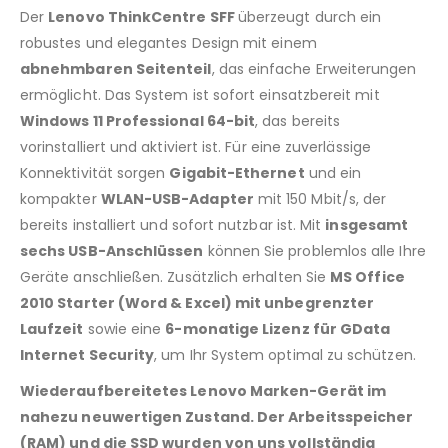
Der
Lenovo ThinkCentre SFF
überzeugt durch ein
robustes und elegantes Design mit einem
abnehmbaren Seitenteil
, das einfache Erweiterungen
ermöglicht. Das System ist sofort einsatzbereit mit
Windows 11 Professional 64-bit
, das bereits
vorinstalliert und aktiviert ist. Für eine zuverlässige
Konnektivität sorgen
Gigabit-Ethernet
und ein
kompakter
WLAN-USB-Adapter
mit 150 Mbit/s, der
bereits installiert und sofort nutzbar ist. Mit
insgesamt
sechs USB-Anschlüssen
können Sie problemlos alle Ihre
Geräte anschließen. Zusätzlich erhalten Sie
MS Office
2010 Starter (Word & Excel) mit unbegrenzter
Laufzeit
sowie eine
6-monatige Lizenz für GData
Internet Security
, um Ihr System optimal zu schützen.
Wiederaufbereitetes Lenovo Marken-Gerät im
nahezu neuwertigen Zustand. Der Arbeitsspeicher
(RAM) und die SSD wurden von uns vollständig