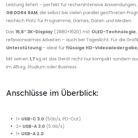
Leistung liefert – perfekt für rechenintensive Anwendungen,
GB DDR4 RAM
, die selbst bei vielen parallel geöffneten 
reichlich Platz für Programme, Games, Daten und Medien.
Das
15,6″ 3K-Display
(2880×1620) mit
OLED-Technologie
,
reflexionsarmes Arbeiten – auch bei Tageslicht. Für die Grafi
Unterstützung
– ideal für
flüssige HD-Videowiedergabe,
Mit seinen
1,7
kg ist das Gerät nicht nur kompakt sondern au
im Alltag, Studium oder Business.
Anschlüsse im Überblick:
1×
USB-C 3.0
(5Gb/​s, PD-Out)
2×
USB-A 3.0
(5 Gb/s)
1×
USB-A 2.0