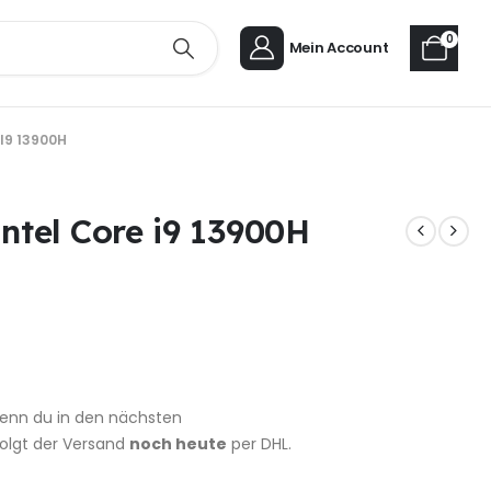
0
Mein Account
I9 13900H
ntel Core i9 13900H
enn du in den nächsten
rfolgt der Versand
noch heute
per DHL.