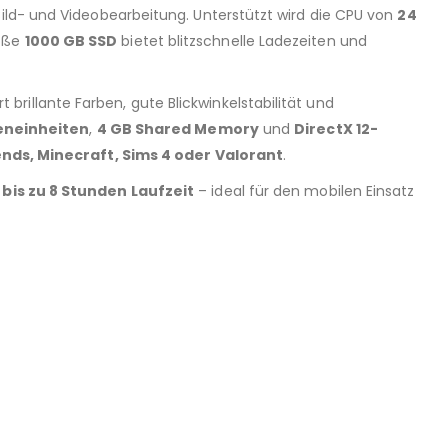
Bild- und Videobearbeitung. Unterstützt wird die CPU von
24
roße
1000 GB SSD
bietet blitzschnelle Ladezeiten und
rt brillante Farben, gute Blickwinkelstabilität und
eneinheiten
,
4 GB Shared Memory
und
DirectX 12-
ds, Minecraft, Sims 4 oder Valorant
.
r
bis zu 8 Stunden Laufzeit
– ideal für den mobilen Einsatz