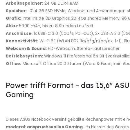
Arbeitsspeicher:
24 GB DDR4 RAM
Speicher:
1024 GB SSD NVMe, Windows und Anwendungen star
Grafik:
Intel Iris Xe 3D Graphics 3D 4GB shared Memory, 96 
Akku:
5000 mAh, bis zu 8 Stunden Laufzeit
Anschlüsse:
1x USB-C 3.0 (5Gb/​s, PD-Out), 2x USB-A 3.0 (5Gb
Konnektivität:
Wi-Fi 6E (WLAN 802.11a/​b/​g/​n/​ac/​ax, 1×1), Bl
Webcam & Sound:
HD-Webcam, Stereo-Lautsprecher
Betriebssystem:
Windows 11 Professional 64 Bit (vorinstalli
Office:
Microsoft Office 2010 Starter (Word & Excel, kein Ab
Power trifft Format – das 15,6″ AS
Gaming
Dieses ASUS Notebook vereint geballte Rechenpower mit ein
moderat anspruchsvolles Gaming
. Im Herzen des Geräts