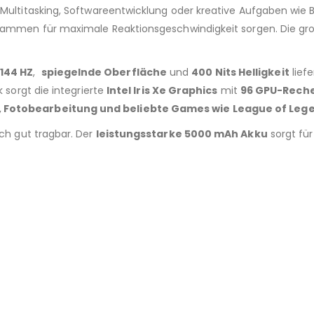
 Multitasking, Softwareentwicklung oder kreative Aufgaben wie 
Programmen für maximale Reaktionsgeschwindigkeit sorgen. Die g
144 HZ
,
spiegelnde Oberfläche
und
400 Nits Helligkeit
liefe
k sorgt die integrierte
Intel Iris Xe Graphics
mit
96 GPU-Rech
 Fotobearbeitung und beliebte Games wie League of Legen
ch gut tragbar. Der
leistungsstarke 5000 mAh Akku
sorgt fü