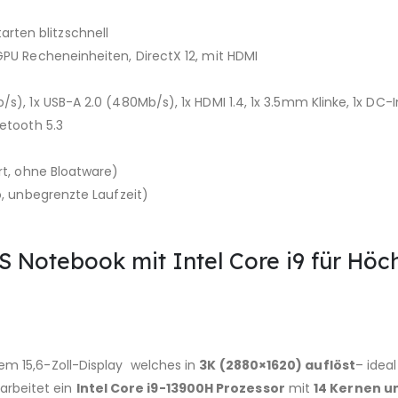
ten blitzschnell
GPU Recheneinheiten, DirectX 12, mit HDMI
/​s), 1x USB-A 2.0 (480Mb/​s), 1x HDMI 1.4, 1x 3.5mm Klinke, 1x 
uetooth 5.3
ert, ohne Bloatware)
o, unbegrenzte Laufzeit)
US Notebook mit Intel Core i9 für Höc
em 15,6-Zoll-Display welches in
3K (2880×1620) auflöst
– ideal
 arbeitet ein
Intel Core i9-13900H Prozessor
mit
14 Kernen u