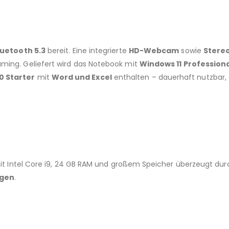
luetooth 5.3
bereit. Eine integrierte
HD-Webcam
sowie
Stere
ming. Geliefert wird das Notebook mit
Windows 11 Professiona
0 Starter
mit
Word und Excel
enthalten – dauerhaft nutzbar,
mit Intel Core i9, 24 GB RAM und großem Speicher überzeugt durc
ngen
.