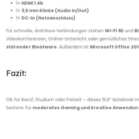
1×
HDMI 1.4b
1×
3,5 mm Klinke (Audio In/Out)
1×
DC-In (Netzanschluss)
Für schnelle, drahtlose Verbindungen stehen
Wi-Fi 6E
und
B
Videokonferenzen, Online-Unterricht oder gemütliches Strea
störender Bloatware
. Außerdem ist
Microsoft Office 201
Fazit:
Ob für Beruf, Studium oder Freizeit – dieses 15,6″ Notebook 
bestens für
moderates Gaming und kreative Anwendu