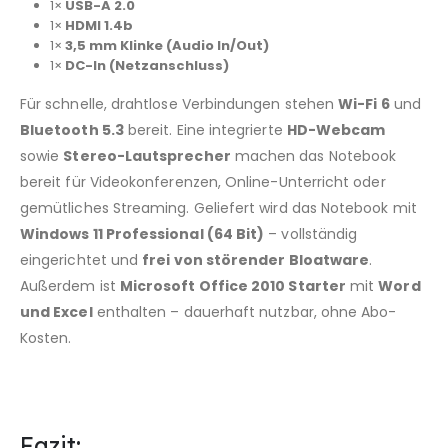
1×
USB-A 2.0
1×
HDMI 1.4b
1×
3,5 mm Klinke (Audio In/Out)
1×
DC-In (Netzanschluss)
Für schnelle, drahtlose Verbindungen stehen
Wi-Fi 6
und
Bluetooth 5.3
bereit. Eine integrierte
HD-Webcam
sowie
Stereo-Lautsprecher
machen das Notebook
bereit für Videokonferenzen, Online-Unterricht oder
gemütliches Streaming. Geliefert wird das Notebook mit
Windows 11 Professional (64 Bit)
– vollständig
eingerichtet und
frei von störender Bloatware
.
Außerdem ist
Microsoft Office 2010 Starter
mit
Word
und Excel
enthalten – dauerhaft nutzbar, ohne Abo-
Kosten.
Fazit: