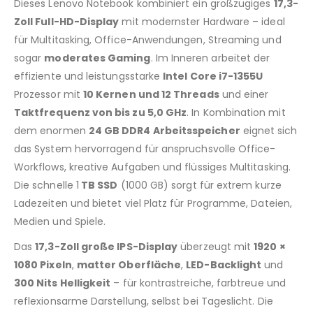
Dieses Lenovo Notebook kombiniert ein großzügiges
17,3-
Zoll Full-HD-Display
mit modernster Hardware – ideal
für Multitasking, Office-Anwendungen, Streaming und
sogar
moderates Gaming
. Im Inneren arbeitet der
effiziente und leistungsstarke
Intel Core i7-1355U
Prozessor mit
10 Kernen und 12 Threads
und einer
Taktfrequenz von bis zu 5,0 GHz
. In Kombination mit
dem enormen
24 GB DDR4 Arbeitsspeicher
eignet sich
das System hervorragend für anspruchsvolle Office-
Workflows, kreative Aufgaben und flüssiges Multitasking.
Die schnelle 1
TB SSD
(1000 GB) sorgt für extrem kurze
Ladezeiten und bietet viel Platz für Programme, Dateien,
Medien und Spiele.
Das
17,3-Zoll große IPS-Display
überzeugt mit
1920 ×
1080 Pixeln
,
matter Oberfläche
,
LED-Backlight
und
300 Nits Helligkeit
– für kontrastreiche, farbtreue und
reflexionsarme Darstellung, selbst bei Tageslicht. Die