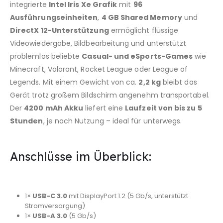
integrierte
Intel Iris Xe Grafik
mit
96
Ausführungseinheiten
,
4 GB Shared Memory
und
DirectX 12-Unterstützung
ermöglicht flüssige
Videowiedergabe, Bildbearbeitung und unterstützt
problemlos beliebte
Casual- und eSports-Games
wie
Minecraft, Valorant, Rocket League oder League of
Legends. Mit einem Gewicht von ca.
2,2 kg
bleibt das
Gerät trotz großem Bildschirm angenehm transportabel.
Der
4200 mAh Akku
liefert eine
Laufzeit von bis zu 5
Stunden
, je nach Nutzung – ideal für unterwegs.
Anschlüsse im Überblick:
1×
USB-C 3.0
mit DisplayPort 1.2 (5 Gb/s, unterstützt
Stromversorgung)
1×
USB-A 3.0
(5 Gb/s)