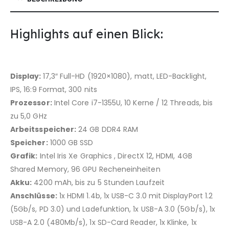
Highlights auf einen Blick:
Display:
17,3″ Full-HD (1920×1080), matt, LED-Backlight,
IPS, 16:9 Format, 300 nits
Prozessor:
Intel Core i7-1355U, 10 Kerne / 12 Threads, bis
zu 5,0 GHz
Arbeitsspeicher:
24 GB DDR4 RAM
Speicher:
1000 GB SSD
Grafik:
Intel Iris Xe Graphics , DirectX 12, HDMI, 4GB
Shared Memory, 96 GPU Recheneinheiten
Akku:
4200 mAh, bis zu 5 Stunden Laufzeit
Anschlüsse:
1x HDMI 1.4b, 1x USB-C 3.0 mit DisplayPort 1.2
(5Gb/​s, PD 3.0) und Ladefunktion, 1x USB-A 3.0 (5Gb/​s), 1x
USB-A 2.0 (480Mb/​s), 1x SD-Card Reader, 1x Klinke, 1x