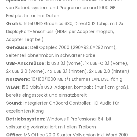
von Betriebssystem und Programmen und 1000 GB
Festplatte für Ihre Daten
Grafik:
Intel UHD Graphics 630, DirectX 12 fähig, mit 2x
DisplayPort-Anschluss (HDMI per Adapter möglich,
Adapter liegt bei)
Gehäuse:
Dell Optiplex 7060 (290×92,6×292 mm),
Seitenteil abnehmbar, in schwarzer Farbe
USB-Anschlüsse:
1x USB 3.1 (vorne), 1x USB-C 3.1 (vorne),
2x USB 2.0 (vorne), 4x USB 3.1 (hinten), 2x USB 2.0 (hinten)
Netzwerk:
10/100/1000 MBit/s Ethernet LAN, DSL-fähig
WLAN:
150 Mbit/s USB-Adapter, kompakt (nur 1 cm groß),
bereits eingesteckt und einsatzbereit
Sound:
Integrierter OnBoard Controller, HD Audio für
exzellenten Klang
Betriebssystem:
Windows 11 Professional 64-bit,
vollständig vorinstalliert mit allen Treibern
Office:
MS Office 2010 Starter Vollversion inkl. Word 2010