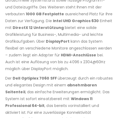
ultraschnelle Systemstarts sowie flüssige Programm-
und Dateizugriffe. Des Weiteren steht Ihnen mit der
verbauten
1000 GB Festplatte
ausreichend Platz für Ihre
Daten zur Verfügung. Die
Intel UHD Graphics 630
Einheit
mit
DirectX 12 Unterstützung
bietet eine solide
Grafikleistung für Business-, Multimedia- und leichte
Grafikaufgaben. Über
DisplayPort
kann das System
flexibel an verschiedene Monitore angeschlossen werden
– zudem liegt ein Adapter für
HDMI-Anschlüsse
bei.
Auch ist eine Auflösung von bis zu 4096 x 2304@60Hz
möglich über DisplayPort möglich.
Der
Dell Optiplex 7060 SFF
überzeugt durch ein robustes
und elegantes Design mit einem
abnehmbaren
Seitenteil
, das einfache Erweiterungen ermöglicht. Das
System ist sofort einsatzbereit mit
Windows 11
Professional 64-bit
, das bereits vorinstalliert und
aktiviert ist. Für eine zuverlässige Konnektivität