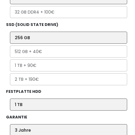
32 GB DDR4
+ 100€
SSD (SOLID STATE DRIVE)
256 GB
512 GB
+ 40€
1 TB
+ 90€
2 TB
+ 190€
FESTPLATTE HDD
1 TB
GARANTIE
3 Jahre