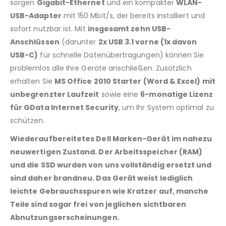
sorgen
Gigabit-Ethernet
und ein kompakter
WLAN-
USB-Adapter
mit 150 Mbit/s, der bereits installiert und
sofort nutzbar ist. Mit
insgesamt zehn USB-
Anschlüssen
(darunter
2x USB 3.1 vorne (1x davon
USB-C)
für schnelle Datenübertragungen) können Sie
problemlos alle Ihre Geräte anschließen. Zusätzlich
erhalten Sie
MS Office 2010 Starter (Word & Excel) mit
unbegrenzter Laufzeit
sowie eine
6-monatige Lizenz
für GData Internet Security
, um Ihr System optimal zu
schützen.
Wiederaufbereitetes Dell Marken-Gerät im nahezu
neuwertigen Zustand. Der Arbeitsspeicher (RAM)
und die SSD wurden von uns vollständig ersetzt und
sind daher brandneu. Das Gerät weist lediglich
leichte Gebrauchsspuren wie Kratzer auf, manche
Teile sind sogar frei von jeglichen sichtbaren
Abnutzungserscheinungen.