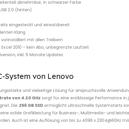
eitenteil abnehmbar, in schwarzer Farbe
 USB 2.0 (hinten)
eits eingesteckt und einsatzbereit
llenten Klang
vorinstalliert mit allen Treibern
d Excel 2010 – kein Abo, unbegrenzte Laufzeit
version, inkl. 6 Monate Updates
PC-System von Lenovo
stungsstarke und vielseitige Lösung für anspruchsvolle Anwend
trate von 4.20 GHz
sorgt für eine erstklassige Performance in 
gnet. Die
256 GB SSD
ermöglicht ultraschnelle Systemstarts so
 eine solide Grafikleistung für Business-, Multimedia- und leic
rden. Auch ist eine Auflösung von bis zu 4096 x 2304@60Hz mög