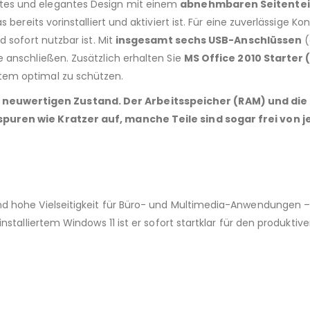
stes und elegantes Design mit einem
abnehmbaren Seitentei
as bereits vorinstalliert und aktiviert ist. Für eine zuverlässige K
nd sofort nutzbar ist. Mit
insgesamt sechs USB-Anschlüssen
(
 anschließen. Zusätzlich erhalten Sie
MS Office 2010 Starter 
stem optimal zu schützen.
uwertigen Zustand. Der Arbeitsspeicher (RAM) und die S
spuren wie Kratzer auf, manche Teile sind sogar frei von
 hohe Vielseitigkeit für Büro- und Multimedia-Anwendungen – d
stalliertem Windows 11 ist er sofort startklar für den produktive