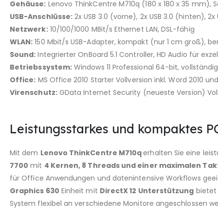
Gehäuse:
Lenovo ThinkCentre M710q (180 x 180 x 35 mm), S
USB-Anschlüsse:
2x USB 3.0 (vorne), 2x USB 3.0 (hinten), 2x
Netzwerk:
10/100/1000 MBit/s Ethernet LAN, DSL-fähig
WLAN:
150 Mbit/s USB-Adapter, kompakt (nur 1 cm groß), ber
Sound:
Integrierter OnBoard 5.1 Controller, HD Audio für exze
Betriebssystem:
Windows 11 Professional 64-bit, vollständig 
Office:
MS Office 2010 Starter Vollversion inkl. Word 2010 un
Virenschutz:
GData Internet Security (neueste Version) Voll
Leistungsstarkes und kompaktes 
Mit dem
Lenovo ThinkCentre M710q
erhalten Sie eine lei
7700
mit
4 Kernen, 8 Threads und einer maximalen Tak
für Office Anwendungen und datenintensive Workflows geei
Graphics 630
Einheit mit
DirectX 12 Unterstützung
bietet
System flexibel an verschiedene Monitore angeschlossen we