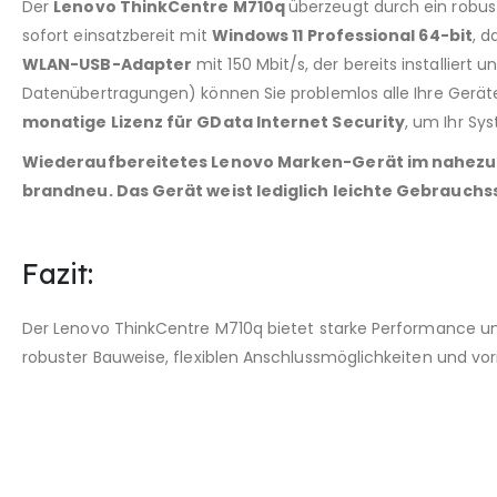
Der
Lenovo ThinkCentre M710q
überzeugt durch ein robu
sofort einsatzbereit mit
Windows 11 Professional 64-bit
, d
WLAN-USB-Adapter
mit 150 Mbit/s, der bereits installiert u
Datenübertragungen) können Sie problemlos alle Ihre Geräte
monatige Lizenz für GData Internet Security
, um Ihr Sy
Wiederaufbereitetes Lenovo Marken-Gerät im nahezu ne
brandneu. Das Gerät weist lediglich leichte Gebrauchs
Fazit:
Der Lenovo ThinkCentre M710q bietet starke Performance und
robuster Bauweise, flexiblen Anschlussmöglichkeiten und vorin