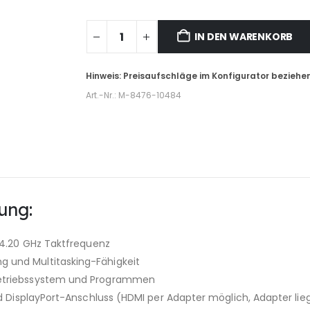
IN DEN WARENKORB
Art.-Nr.:
M-8476-10484
ung:
u 4.20 GHz Taktfrequenz
g und Multitasking-Fähigkeit
 Betriebssystem und Programmen
nd DisplayPort-Anschluss (HDMI per Adapter möglich, Adapter lieg